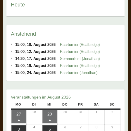
Heute
Anstehend
15:00,
10. August 2026
–
Paarturnier (Realbridge)
15:00,
12. August 2026
–
Paarturnier (Realbridge)
14:30,
17. August 2026
–
Sommerfest (Jonathan)
15:00,
19. August 2026
–
Paarturnier (Realbridge)
15:00,
24. August 2026
–
Paarturnier (Jonathan)
Veranstaltungen im August 2026
MO
DI
MI
DO
FR
SA
SO
28
30
31
1
2
27
29
●
●
4
6
7
8
9
3
5