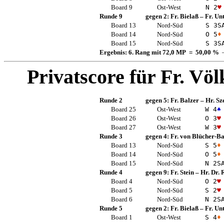
Board 9
Ost-West
N 2
♥
Runde 9
gegen 2:
Fr. Bielaß
–
Fr. Un
Board 13
Nord-Süd
S 3
S
Board 14
Nord-Süd
O 5
♦
Board 15
Nord-Süd
S 3
S
Ergebnis: 6. Rang mit 72,0 MP = 50,00 %
—
Privatscore für
Fr. Völ
Runde 2
gegen 5:
Fr. Balzer
–
Hr. Sz
Board 25
Ost-West
W 4
♠
Board 26
Ost-West
O 3
♥
Board 27
Ost-West
W 3
♥
Runde 3
gegen 4:
Fr. von Blücher-B
Board 13
Nord-Süd
S 5
♦
Board 14
Nord-Süd
O 5
♦
Board 15
Nord-Süd
N 2
S
Runde 4
gegen 9:
Fr. Stein
–
Hr. Dr.
Board 4
Nord-Süd
O 2
♥
Board 5
Nord-Süd
S 2
♥
Board 6
Nord-Süd
N 2
S
Runde 5
gegen 2:
Fr. Bielaß
–
Fr. Un
Board 1
Ost-West
S 4
♦