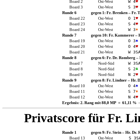
Board 2
Ost-West
W 4
♥
Board 3
Ost-West
S 3
♥
Runde 6
gegen 1:
Fr. Brenken
–
Fr.
Board 22
Ost-West
O 1
♥
Board 23
Ost-West
S 4
♥
Board 24
Ost-West
W 3
♦
Runde 7
gegen 10:
Fr. Kammerer
–
Board 19
Ost-West
O 3
♠
Board 20
Ost-West
O 4
♥
Board 21
Ost-West
W 3
S
Runde 8
gegen 6:
Fr. Dr. Romberg
–
Board 7
Nord-Süd
W 3
S
Board 8
Nord-Süd
S 2
♣
Board 9
Nord-Süd
N 2
♥
Runde 9
gegen 8:
Fr. Lindner
–
Hr. D
Board 10
Ost-West
O 4
♠
Board 11
Ost-West
S 7
♦
Board 12
Ost-West
N 4
♥
Ergebnis: 2. Rang mit 88,0 MP = 61,11 %
—
Privatscore für
Fr. L
Runde 1
gegen 9:
Fr. Stein
–
Hr. Dr.
Board 13
Ost-West
S 3
S