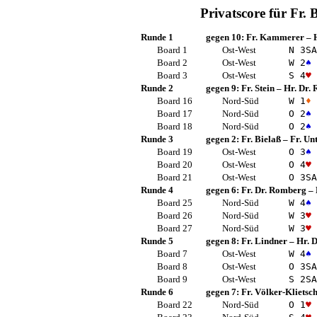
Privatscore für
Fr. 
Runde 1
gegen 10:
Fr. Kammerer
–
Board 1
Ost-West
N 3
SA
Board 2
Ost-West
W 2
♠
Board 3
Ost-West
S 4
♥
Runde 2
gegen 9:
Fr. Stein
–
Hr. Dr.
Board 16
Nord-Süd
W 1
♦
Board 17
Nord-Süd
O 2
♠
Board 18
Nord-Süd
O 2
♠
Runde 3
gegen 2:
Fr. Bielaß
–
Fr. Un
Board 19
Ost-West
O 3
♠
Board 20
Ost-West
O 4
♥
Board 21
Ost-West
O 3
SA
Runde 4
gegen 6:
Fr. Dr. Romberg
–
Board 25
Nord-Süd
W 4
♠
Board 26
Nord-Süd
W 3
♥
Board 27
Nord-Süd
W 3
♥
Runde 5
gegen 8:
Fr. Lindner
–
Hr. D
Board 7
Ost-West
W 4
♠
Board 8
Ost-West
O 3
SA
Board 9
Ost-West
S 2
SA
Runde 6
gegen 7:
Fr. Völker-Klietsc
Board 22
Nord-Süd
O 1
♥