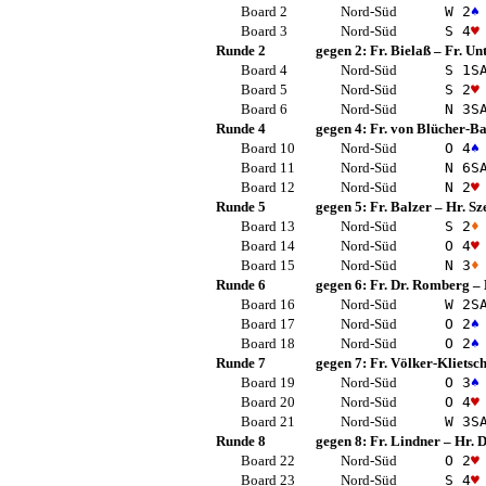
Board 2
Nord-Süd
W 2
♠
Board 3
Nord-Süd
S 4
♥
Runde 2
gegen 2:
Fr. Bielaß
–
Fr. Un
Board 4
Nord-Süd
S 1
S
Board 5
Nord-Süd
S 2
♥
Board 6
Nord-Süd
N 3
S
Runde 4
gegen 4:
Fr. von Blücher-B
Board 10
Nord-Süd
O 4
♠
Board 11
Nord-Süd
N 6
S
Board 12
Nord-Süd
N 2
♥
Runde 5
gegen 5:
Fr. Balzer
–
Hr. Sz
Board 13
Nord-Süd
S 2
♦
Board 14
Nord-Süd
O 4
♥
Board 15
Nord-Süd
N 3
♦
Runde 6
gegen 6:
Fr. Dr. Romberg
–
Board 16
Nord-Süd
W 2
S
Board 17
Nord-Süd
O 2
♠
Board 18
Nord-Süd
O 2
♠
Runde 7
gegen 7:
Fr. Völker-Klietsc
Board 19
Nord-Süd
O 3
♠
Board 20
Nord-Süd
O 4
♥
Board 21
Nord-Süd
W 3
S
Runde 8
gegen 8:
Fr. Lindner
–
Hr. D
Board 22
Nord-Süd
O 2
♥
Board 23
Nord-Süd
S 4
♥