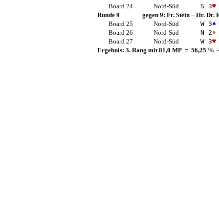
Board 24
Nord-Süd
S 3
♥
Runde 9
gegen 9:
Fr. Stein
–
Hr. Dr.
Board 25
Nord-Süd
W 3
♠
Board 26
Nord-Süd
N 2
♦
Board 27
Nord-Süd
W 3
♥
Ergebnis: 3. Rang mit 81,0 MP = 56,25 %
—