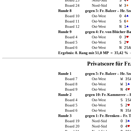
Board 23
Nord-Süd
S 4
♥
Board 24
Nord-Süd
W 3
♦
Runde 8
gegen 5:
Fr. Balzer
–
Hr. Sz
Board 10
Ost-West
O 4
♠
Board 11
Ost-West
S 6
♦
Board 12
Ost-West
N 1
♠
Runde 9
gegen 4:
Fr. von Blücher-B
Board 4
Ost-West
O 3
♥
Board 5
Ost-West
S 2
♥
Board 6
Ost-West
N 2
SA
Ergebnis: 8. Rang mit 51,0 MP = 35,42 %
—
Privatscore für
Fr
Runde 1
gegen 5:
Fr. Balzer
–
Hr. Sz
Board 7
Ost-West
W 3
S
Board 8
Ost-West
W 1
♠
Board 9
Ost-West
N 4
♥
Runde 2
gegen 10:
Fr. Kammerer
–
Board 4
Ost-West
S 1
S
Board 5
Ost-West
S 2
♥
Board 6
Ost-West
N 3
S
Runde 3
gegen 1:
Fr. Brenken
–
Fr.
Board 19
Nord-Süd
O 3
♠
Board 20
Nord-Süd
O 4
♥