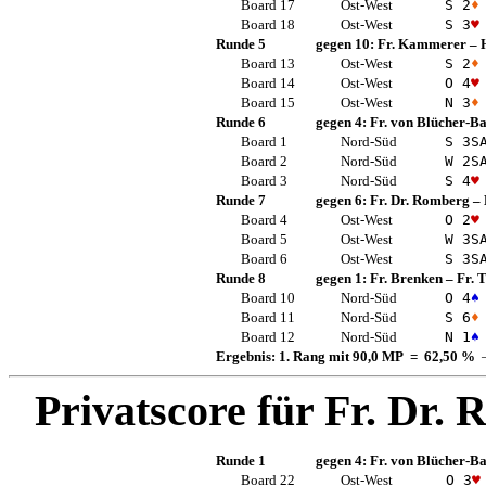
Board 17
Ost-West
S 2
♦
Board 18
Ost-West
S 3
♥
Runde 5
gegen 10:
Fr. Kammerer
–
Board 13
Ost-West
S 2
♦
Board 14
Ost-West
O 4
♥
Board 15
Ost-West
N 3
♦
Runde 6
gegen 4:
Fr. von Blücher-B
Board 1
Nord-Süd
S 3
S
Board 2
Nord-Süd
W 2
S
Board 3
Nord-Süd
S 4
♥
Runde 7
gegen 6:
Fr. Dr. Romberg
–
Board 4
Ost-West
O 2
♥
Board 5
Ost-West
W 3
S
Board 6
Ost-West
S 3
S
Runde 8
gegen 1:
Fr. Brenken
–
Fr.
Board 10
Nord-Süd
O 4
♠
Board 11
Nord-Süd
S 6
♦
Board 12
Nord-Süd
N 1
♠
Ergebnis: 1. Rang mit 90,0 MP = 62,50 %
—
Privatscore für
Fr. Dr.
Runde 1
gegen 4:
Fr. von Blücher-B
Board 22
Ost-West
O 3
♥