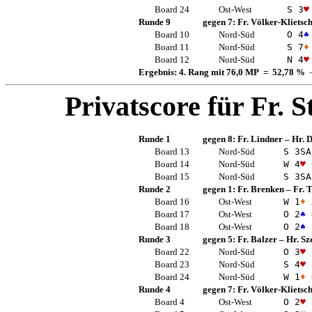
Board 24
Ost-West
S 3
♥
Runde 9
gegen 7:
Fr. Völker-Klietsc
Board 10
Nord-Süd
O 4
♠
Board 11
Nord-Süd
S 7
♦
Board 12
Nord-Süd
N 4
♥
Ergebnis: 4. Rang mit 76,0 MP = 52,78 %
—
Privatscore für
Fr. S
Runde 1
gegen 8:
Fr. Lindner
–
Hr. D
Board 13
Nord-Süd
S 3
SA
Board 14
Nord-Süd
W 4
♥
Board 15
Nord-Süd
S 3
SA
Runde 2
gegen 1:
Fr. Brenken
–
Fr.
Board 16
Ost-West
W 1
♦
Board 17
Ost-West
O 2
♠
Board 18
Ost-West
O 2
♠
Runde 3
gegen 5:
Fr. Balzer
–
Hr. Sz
Board 22
Nord-Süd
O 3
♥
Board 23
Nord-Süd
S 4
♥
Board 24
Nord-Süd
W 1
♦
Runde 4
gegen 7:
Fr. Völker-Klietsc
Board 4
Ost-West
O 2
♥