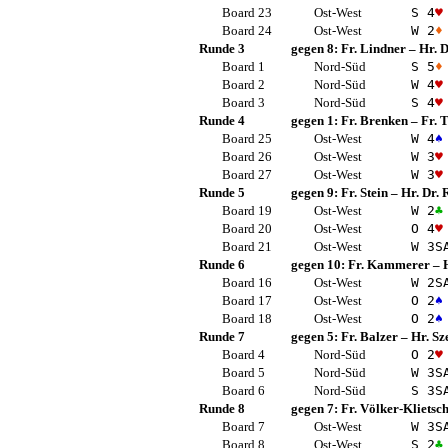
Board 23
Ost-West
S 4
♥
Board 24
Ost-West
W 2
♦
Runde 3
gegen 8:
Fr. Lindner
–
Hr. D
Board 1
Nord-Süd
S 5
♦
Board 2
Nord-Süd
W 4
♥
Board 3
Nord-Süd
S 4
♥
Runde 4
gegen 1:
Fr. Brenken
–
Fr.
Board 25
Ost-West
W 4
♠
Board 26
Ost-West
W 3
♥
Board 27
Ost-West
W 3
♥
Runde 5
gegen 9:
Fr. Stein
–
Hr. Dr.
Board 19
Ost-West
W 2
♣
Board 20
Ost-West
O 4
♥
Board 21
Ost-West
W 3
S
Runde 6
gegen 10:
Fr. Kammerer
–
Board 16
Ost-West
W 2
S
Board 17
Ost-West
O 2
♠
Board 18
Ost-West
O 2
♠
Runde 7
gegen 5:
Fr. Balzer
–
Hr. Sz
Board 4
Nord-Süd
O 2
♥
Board 5
Nord-Süd
W 3
S
Board 6
Nord-Süd
S 3
S
Runde 8
gegen 7:
Fr. Völker-Klietsc
Board 7
Ost-West
W 3
S
Board 8
Ost-West
S 2
♣