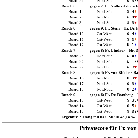
Board 21
Nord-Süd
O 3
S
Runde 5
gegen 7:
Fr. Völker-Klietsc
Board 1
Nord-Süd
S 4
♦
Board 2
Nord-Süd
W 4
♥
Board 3
Nord-Süd
S 3
♥
Runde 6
gegen 9:
Fr. Stein
–
Hr. Dr.
Board 10
Ost-West
O 4
♠
Board 11
Ost-West
S 6
♦
Board 12
Ost-West
N 1
♠
Runde 7
gegen 8:
Fr. Lindner
–
Hr. D
Board 25
Nord-Süd
W 4
♠
Board 26
Nord-Süd
W 1
S
Board 27
Nord-Süd
W 3
♥
Runde 8
gegen 4:
Fr. von Blücher-B
Board 16
Nord-Süd
N 3
♥
Board 17
Nord-Süd
O 3
♠
Board 18
Nord-Süd
O 2
♠
Runde 9
gegen 6:
Fr. Dr. Romberg
–
Board 13
Ost-West
S 3
S
Board 14
Ost-West
O 5
♦
Board 15
Ost-West
S 3
S
Ergebnis: 7. Rang mit 65,0 MP = 45,14 %
—
Privatscore für
Fr. von