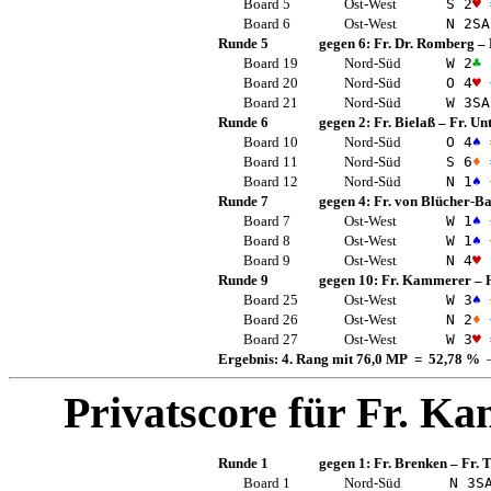
Board 5
Ost-West
S 2
♥
Board 6
Ost-West
N 2
SA
Runde 5
gegen 6:
Fr. Dr. Romberg
–
Board 19
Nord-Süd
W 2
♣
Board 20
Nord-Süd
O 4
♥
Board 21
Nord-Süd
W 3
SA
Runde 6
gegen 2:
Fr. Bielaß
–
Fr. Un
Board 10
Nord-Süd
O 4
♠
Board 11
Nord-Süd
S 6
♦
Board 12
Nord-Süd
N 1
♠
Runde 7
gegen 4:
Fr. von Blücher-B
Board 7
Ost-West
W 1
♠
Board 8
Ost-West
W 1
♠
Board 9
Ost-West
N 4
♥
Runde 9
gegen 10:
Fr. Kammerer
–
Board 25
Ost-West
W 3
♠
Board 26
Ost-West
N 2
♦
Board 27
Ost-West
W 3
♥
Ergebnis: 4. Rang mit 76,0 MP = 52,78 %
—
Privatscore für
Fr. Ka
Runde 1
gegen 1:
Fr. Brenken
–
Fr.
Board 1
Nord-Süd
N 3
S