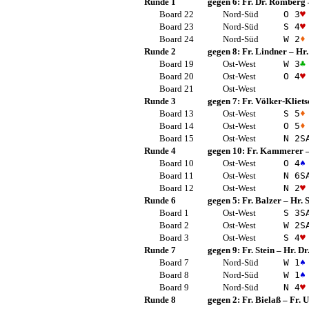
Runde 1
gegen 6:
Fr. Dr. Romberg
Board 22
Nord-Süd
O 3
♥
Board 23
Nord-Süd
S 4
♥
Board 24
Nord-Süd
W 2
♦
Runde 2
gegen 8:
Fr. Lindner
–
Hr.
Board 19
Ost-West
W 3
♣
Board 20
Ost-West
O 4
♥
Board 21
Ost-West
Runde 3
gegen 7:
Fr. Völker-Kliets
Board 13
Ost-West
S 5
♦
Board 14
Ost-West
O 5
♦
Board 15
Ost-West
N 2
S
Runde 4
gegen 10:
Fr. Kammerer
Board 10
Ost-West
O 4
♠
Board 11
Ost-West
N 6
S
Board 12
Ost-West
N 2
♥
Runde 6
gegen 5:
Fr. Balzer
–
Hr. 
Board 1
Ost-West
S 3
S
Board 2
Ost-West
W 2
S
Board 3
Ost-West
S 4
♥
Runde 7
gegen 9:
Fr. Stein
–
Hr. D
Board 7
Nord-Süd
W 1
♠
Board 8
Nord-Süd
W 1
♠
Board 9
Nord-Süd
N 4
♥
Runde 8
gegen 2:
Fr. Bielaß
–
Fr. 