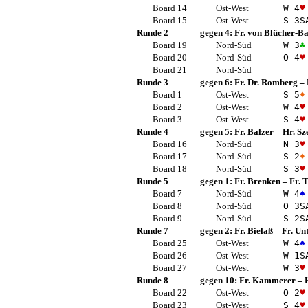
Board 14
Ost-West
W 4
♥
Board 15
Ost-West
S 3
S
Runde 2
gegen 4:
Fr. von Blücher-B
Board 19
Nord-Süd
W 3
♣
Board 20
Nord-Süd
O 4
♥
Board 21
Nord-Süd
Runde 3
gegen 6:
Fr. Dr. Romberg
–
Board 1
Ost-West
S 5
♦
Board 2
Ost-West
W 4
♥
Board 3
Ost-West
S 4
♥
Runde 4
gegen 5:
Fr. Balzer
–
Hr. Sz
Board 16
Nord-Süd
N 3
♥
Board 17
Nord-Süd
S 2
♦
Board 18
Nord-Süd
S 3
♥
Runde 5
gegen 1:
Fr. Brenken
–
Fr.
Board 7
Nord-Süd
W 4
♠
Board 8
Nord-Süd
O 3
S
Board 9
Nord-Süd
S 2
S
Runde 7
gegen 2:
Fr. Bielaß
–
Fr. Un
Board 25
Ost-West
W 4
♠
Board 26
Ost-West
W 1
S
Board 27
Ost-West
W 3
♥
Runde 8
gegen 10:
Fr. Kammerer
–
Board 22
Ost-West
O 2
♥
Board 23
Ost-West
S 4
♥