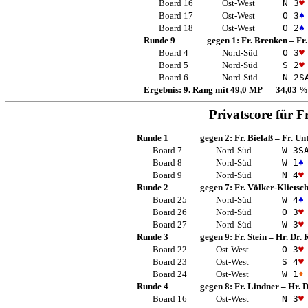
Board 16
Ost-West
N 3
♥
Board 17
Ost-West
O 3
♠
Board 18
Ost-West
O 2
♠
Runde 9
gegen 1:
Fr. Brenken
–
Fr
Board 4
Nord-Süd
O 3
♥
Board 5
Nord-Süd
S 2
♥
Board 6
Nord-Süd
N 2
S
Ergebnis: 9. Rang mit 49,0 MP = 34,03 %
Privatscore für
Fr
Runde 1
gegen 2:
Fr. Bielaß
–
Fr. Un
Board 7
Nord-Süd
W 3
S
Board 8
Nord-Süd
W 1
♠
Board 9
Nord-Süd
N 4
♥
Runde 2
gegen 7:
Fr. Völker-Klietsc
Board 25
Nord-Süd
W 4
♠
Board 26
Nord-Süd
O 3
♥
Board 27
Nord-Süd
W 3
♥
Runde 3
gegen 9:
Fr. Stein
–
Hr. Dr.
Board 22
Ost-West
O 3
♥
Board 23
Ost-West
S 4
♥
Board 24
Ost-West
W 1
♦
Runde 4
gegen 8:
Fr. Lindner
–
Hr. D
Board 16
Ost-West
N 3
♥