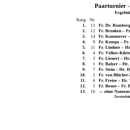
Paarturnier -
Ergebni
Rang
Nr.
1.
13
Fr. Dr. Romber
2.
12
Fr. Brenken
–
F
3.
14
Fr. Kammerer
4.
9
Fr. Kempa
–
Fr.
5.
11
Fr. Lindner
–
Hr
6.
4
Fr. Völker-Kliet
7.
3
Fr. Lienert
–
Hr.
8.
1
Fr. Balzer
–
Hr.
9.
7
Fr. Stein
–
Hr. 
10.
2
Fr. von Blücher
11.
6
Fr. Freise
–
Hr. 
12.
5
Fr. Bonse
–
Fr. 
13.
10
--- ohne Namens
Turnierlei