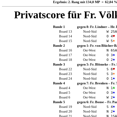
Ergebnis: 2. Rang mit 134,0 MP = 62,04 
Privatscore für
Fr. Völ
Runde 1
gegen 8:
Fr. Lindner
–
Hr. 
Board 13
Nord-Süd
W 2
SA
Board 14
Nord-Süd
O 4
♥
Board 15
Nord-Süd
W 5
♦
Runde 2
gegen 1:
Fr. von Blücher-B
Board 16
Ost-West
N 6
SA
Board 17
Ost-West
O 3
♠
Board 18
Ost-West
O 2
♠
Runde 3
gegen 5:
Fr. Blömeke
–
Fr.
Board 22
Nord-Süd
S 6
♥
Board 23
Nord-Süd
S 3
♦
Board 24
Nord-Süd
O 1
♠
Runde 4
gegen 7:
Fr. Brenken
–
Fr.
Board 4
Ost-West
N 1
♣
Board 5
Ost-West
O 3
♠
Board 6
Ost-West
W 2
♠
Runde 5
gegen 6:
Fr. Bonse
–
Fr. Pa
Board 19
Nord-Süd
S 4
♠
Board 20
Nord-Süd
N 2
♠
Board 21
Nord-Süd
N 1
SA