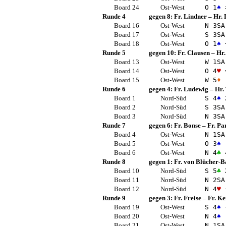
Board 24
Ost-West
O 1
♠
Runde 4
gegen 8:
Fr. Lindner
–
Hr. 
Board 16
Ost-West
N 3
SA
Board 17
Ost-West
S 3
SA
Board 18
Ost-West
O 1
♠
Runde 5
gegen 10:
Fr. Clausen
–
Hr.
Board 13
Ost-West
W 1
SA
Board 14
Ost-West
O 4
♥
Board 15
Ost-West
W 5
♦
Runde 6
gegen 4:
Fr. Ludewig
–
Hr.
Board 1
Nord-Süd
S 4
♠
X
Board 2
Nord-Süd
S 3
SA
Board 3
Nord-Süd
N 3
SA
Runde 7
gegen 6:
Fr. Bonse
–
Fr. Pa
Board 4
Ost-West
N 1
SA
Board 5
Ost-West
O 3
♠
Board 6
Ost-West
N 4
♣
Runde 8
gegen 1:
Fr. von Blücher-B
Board 10
Nord-Süd
S 5
♣
X
Board 11
Nord-Süd
N 2
SA
Board 12
Nord-Süd
N 4
♥
Runde 9
gegen 3:
Fr. Freise
–
Fr. K
Board 19
Ost-West
S 4
♠
Board 20
Ost-West
N 4
♠
Board 21
Ost-West
N 1
SA