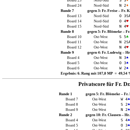
Board 23
Nord-Süd
S 3
♦
Board 24
Nord-Süd
N 2
♦
Runde 7
gegen 3:
Fr. Freise
–
Fr. 
Board 13
Nord-Süd
O 3
S
Board 14
Nord-Süd
O 4
♥
Board 15
Nord-Süd
N 4
♥
Runde 8
gegen 5:
Fr. Blömeke
–
Fr
Board 10
Ost-West
S 5
♣
Board 11
Ost-West
N 2
S
Board 12
Ost-West
N 4
♥
Runde 9
gegen 4:
Fr. Ludewig
–
Hr
Board 4
Ost-West
N 3
♠
Board 5
Ost-West
O 3
♠
Board 6
Ost-West
W 2
♠
Ergebnis: 6. Rang mit 107,0 MP = 49,54
Privatscore für
Fr. D
Runde 1
gegen 5:
Fr. Blömeke
–
Fr.
Board 7
Ost-West
W 4
♠
Board 8
Ost-West
S 2
♠
Board 9
Ost-West
N 2
♠
Runde 2
gegen 10:
Fr. Clausen
–
Hr.
Board 4
Ost-West
S 4
♠
Board 5
Ost-West
O 3
♠