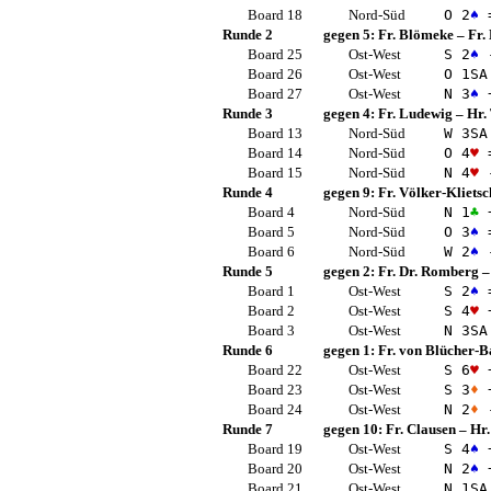
Board 18
Nord-Süd
O 2
♠
Runde 2
gegen 5:
Fr. Blömeke
–
Fr.
Board 25
Ost-West
S 2
♠
Board 26
Ost-West
O 1
SA
Board 27
Ost-West
N 3
♠
Runde 3
gegen 4:
Fr. Ludewig
–
Hr.
Board 13
Nord-Süd
W 3
SA
Board 14
Nord-Süd
O 4
♥
Board 15
Nord-Süd
N 4
♥
Runde 4
gegen 9:
Fr. Völker-Klietsc
Board 4
Nord-Süd
N 1
♣
Board 5
Nord-Süd
O 3
♠
Board 6
Nord-Süd
W 2
♠
Runde 5
gegen 2:
Fr. Dr. Romberg
Board 1
Ost-West
S 2
♠
Board 2
Ost-West
S 4
♥
Board 3
Ost-West
N 3
SA
Runde 6
gegen 1:
Fr. von Blücher-B
Board 22
Ost-West
S 6
♥
Board 23
Ost-West
S 3
♦
Board 24
Ost-West
N 2
♦
Runde 7
gegen 10:
Fr. Clausen
–
Hr.
Board 19
Ost-West
S 4
♠
Board 20
Ost-West
N 2
♠
Board 21
Ost-West
N 1
SA