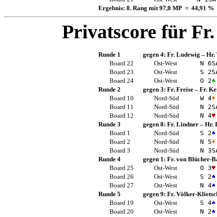
Ergebnis: 8. Rang mit 97,0 MP = 44,91 %
Privatscore für
Fr
Runde 1
gegen 4:
Fr. Ludewig
–
Hr.
Board 22
Ost-West
N 6
S
Board 23
Ost-West
S 2
S
Board 24
Ost-West
O 2
♣
Runde 2
gegen 3:
Fr. Freise
–
Fr. K
Board 10
Nord-Süd
W 4
♦
Board 11
Nord-Süd
N 2
S
Board 12
Nord-Süd
N 4
♥
Runde 3
gegen 8:
Fr. Lindner
–
Hr. 
Board 1
Nord-Süd
S 2
♠
Board 2
Nord-Süd
N 5
♦
Board 3
Nord-Süd
N 3
S
Runde 4
gegen 1:
Fr. von Blücher-B
Board 25
Ost-West
O 3
♥
Board 26
Ost-West
S 2
♠
Board 27
Ost-West
N 4
♠
Runde 5
gegen 9:
Fr. Völker-Klietsc
Board 19
Ost-West
S 4
♠
Board 20
Ost-West
N 2
♠