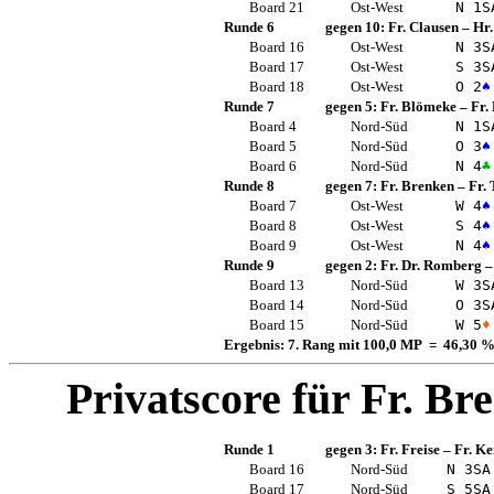
Board 21
Ost-West
N 1
S
Runde 6
gegen 10:
Fr. Clausen
–
Hr.
Board 16
Ost-West
N 3
S
Board 17
Ost-West
S 3
S
Board 18
Ost-West
O 2
♠
Runde 7
gegen 5:
Fr. Blömeke
–
Fr.
Board 4
Nord-Süd
N 1
S
Board 5
Nord-Süd
O 3
♠
Board 6
Nord-Süd
N 4
♣
Runde 8
gegen 7:
Fr. Brenken
–
Fr.
Board 7
Ost-West
W 4
♠
Board 8
Ost-West
S 4
♠
Board 9
Ost-West
N 4
♠
Runde 9
gegen 2:
Fr. Dr. Romberg
Board 13
Nord-Süd
W 3
S
Board 14
Nord-Süd
O 3
S
Board 15
Nord-Süd
W 5
♦
Ergebnis: 7. Rang mit 100,0 MP = 46,30 
Privatscore für
Fr. Br
Runde 1
gegen 3:
Fr. Freise
–
Fr. K
Board 16
Nord-Süd
N 3
SA
Board 17
Nord-Süd
S 5
SA