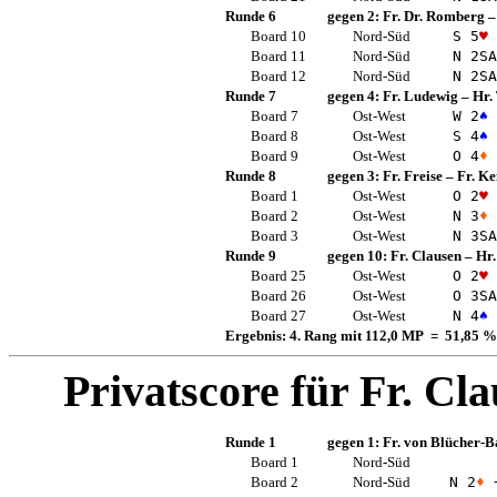
Runde 6
gegen 2:
Fr. Dr. Romberg
Board 10
Nord-Süd
S 5
♥
Board 11
Nord-Süd
N 2
SA
Board 12
Nord-Süd
N 2
SA
Runde 7
gegen 4:
Fr. Ludewig
–
Hr.
Board 7
Ost-West
W 2
♠
Board 8
Ost-West
S 4
♠
Board 9
Ost-West
O 4
♦
Runde 8
gegen 3:
Fr. Freise
–
Fr. K
Board 1
Ost-West
O 2
♥
Board 2
Ost-West
N 3
♦
Board 3
Ost-West
N 3
SA
Runde 9
gegen 10:
Fr. Clausen
–
Hr.
Board 25
Ost-West
O 2
♥
Board 26
Ost-West
O 3
SA
Board 27
Ost-West
N 4
♠
Ergebnis: 4. Rang mit 112,0 MP = 51,85 %
Privatscore für
Fr. Cl
Runde 1
gegen 1:
Fr. von Blücher-B
Board 1
Nord-Süd
Board 2
Nord-Süd
N 2
♦