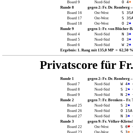
Board 9
Nord-Süd
O 4
♦
Runde 8
gegen 2:
Fr. Dr. Romberg
Board 16
Ost-West
S 3
S
Board 17
Ost-West
S 3
S
Board 18
Ost-West
O 2
♠
Runde 9
gegen 1:
Fr. von Blücher-B
Board 4
Nord-Süd
N 3
♠
Board 5
Nord-Süd
O 3
♠
Board 6
Nord-Süd
W 2
♠
Ergebnis: 1. Rang mit 135,0 MP = 62,50 
Privatscore für
Fr
Runde 1
gegen 2:
Fr. Dr. Romberg
Board 7
Nord-Süd
W 4
♠
Board 8
Nord-Süd
S 2
♠
Board 9
Nord-Süd
N 2
♠
Runde 2
gegen 7:
Fr. Brenken
–
Fr.
Board 25
Nord-Süd
S 2
♠
Board 26
Nord-Süd
O 1
SA
Board 27
Nord-Süd
N 3
♠
Runde 3
gegen 9:
Fr. Völker-Klietsc
Board 22
Ost-West
S 6
♥
Board 23
Ost-West
S 3
♦