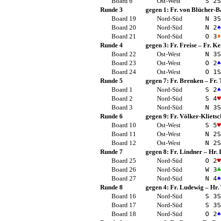
Board 6
Ost-West
S 2
S
Runde 3
gegen 1:
Fr. von Blücher-B
Board 19
Nord-Süd
N 3
S
Board 20
Nord-Süd
N 2
♠
Board 21
Nord-Süd
O 3
♦
Runde 4
gegen 3:
Fr. Freise
–
Fr. K
Board 22
Ost-West
N 3
S
Board 23
Ost-West
O 2
♠
Board 24
Ost-West
O 1
S
Runde 5
gegen 7:
Fr. Brenken
–
Fr.
Board 1
Nord-Süd
S 2
♠
Board 2
Nord-Süd
S 4
♥
Board 3
Nord-Süd
N 3
S
Runde 6
gegen 9:
Fr. Völker-Klietsc
Board 10
Ost-West
S 5
♥
Board 11
Ost-West
N 2
S
Board 12
Ost-West
N 2
S
Runde 7
gegen 8:
Fr. Lindner
–
Hr. 
Board 25
Nord-Süd
O 2
♥
Board 26
Nord-Süd
W 3
♣
Board 27
Nord-Süd
N 4
♠
Runde 8
gegen 4:
Fr. Ludewig
–
Hr.
Board 16
Nord-Süd
S 3
S
Board 17
Nord-Süd
S 3
S
Board 18
Nord-Süd
O 2
♠