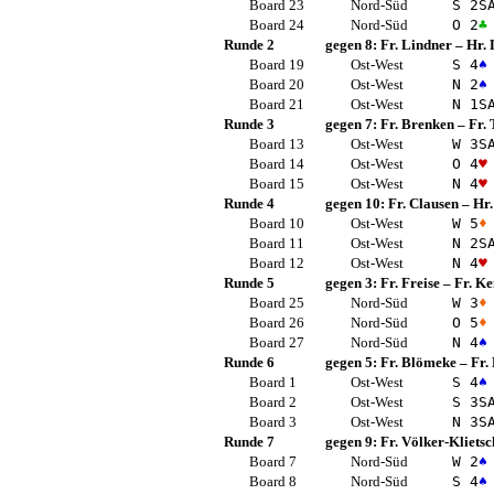
Board 23
Nord-Süd
S 2
S
Board 24
Nord-Süd
O 2
♣
Runde 2
gegen 8:
Fr. Lindner
–
Hr. 
Board 19
Ost-West
S 4
♠
Board 20
Ost-West
N 2
♠
Board 21
Ost-West
N 1
S
Runde 3
gegen 7:
Fr. Brenken
–
Fr.
Board 13
Ost-West
W 3
S
Board 14
Ost-West
O 4
♥
Board 15
Ost-West
N 4
♥
Runde 4
gegen 10:
Fr. Clausen
–
Hr.
Board 10
Ost-West
W 5
♦
Board 11
Ost-West
N 2
S
Board 12
Ost-West
N 4
♥
Runde 5
gegen 3:
Fr. Freise
–
Fr. K
Board 25
Nord-Süd
W 3
♦
Board 26
Nord-Süd
O 5
♦
Board 27
Nord-Süd
N 4
♠
Runde 6
gegen 5:
Fr. Blömeke
–
Fr.
Board 1
Ost-West
S 4
♠
Board 2
Ost-West
S 3
S
Board 3
Ost-West
N 3
S
Runde 7
gegen 9:
Fr. Völker-Klietsc
Board 7
Nord-Süd
W 2
♠
Board 8
Nord-Süd
S 4
♠