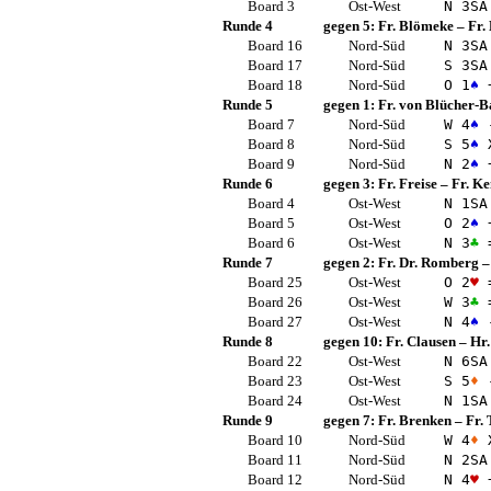
Board 3
Ost-West
N 3
SA
Runde 4
gegen 5:
Fr. Blömeke
–
Fr.
Board 16
Nord-Süd
N 3
SA
Board 17
Nord-Süd
S 3
SA
Board 18
Nord-Süd
O 1
♠
Runde 5
gegen 1:
Fr. von Blücher-B
Board 7
Nord-Süd
W 4
♠
Board 8
Nord-Süd
S 5
♠
X
Board 9
Nord-Süd
N 2
♠
Runde 6
gegen 3:
Fr. Freise
–
Fr. K
Board 4
Ost-West
N 1
SA
Board 5
Ost-West
O 2
♠
Board 6
Ost-West
N 3
♣
Runde 7
gegen 2:
Fr. Dr. Romberg
Board 25
Ost-West
O 2
♥
Board 26
Ost-West
W 3
♣
Board 27
Ost-West
N 4
♠
Runde 8
gegen 10:
Fr. Clausen
–
Hr.
Board 22
Ost-West
N 6
SA
Board 23
Ost-West
S 5
♦
Board 24
Ost-West
N 1
SA
Runde 9
gegen 7:
Fr. Brenken
–
Fr.
Board 10
Nord-Süd
W 4
♦
X
Board 11
Nord-Süd
N 2
SA
Board 12
Nord-Süd
N 4
♥