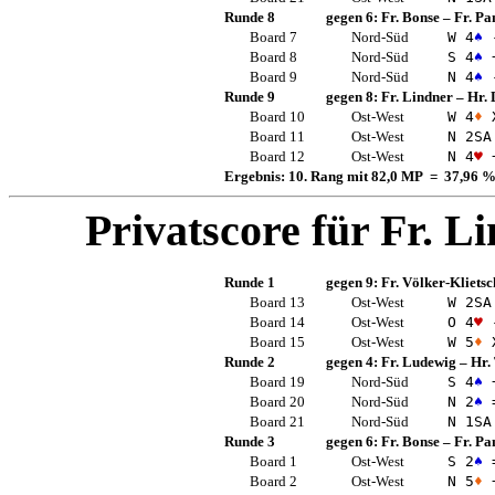
Runde 8
gegen 6:
Fr. Bonse
–
Fr. Pa
Board 7
Nord-Süd
W 4
♠
Board 8
Nord-Süd
S 4
♠
Board 9
Nord-Süd
N 4
♠
Runde 9
gegen 8:
Fr. Lindner
–
Hr. 
Board 10
Ost-West
W 4
♦
X
Board 11
Ost-West
N 2
SA
Board 12
Ost-West
N 4
♥
Ergebnis: 10. Rang mit 82,0 MP = 37,96 
Privatscore für
Fr. L
Runde 1
gegen 9:
Fr. Völker-Klietsc
Board 13
Ost-West
W 2
SA
Board 14
Ost-West
O 4
♥
Board 15
Ost-West
W 5
♦
X
Runde 2
gegen 4:
Fr. Ludewig
–
Hr.
Board 19
Nord-Süd
S 4
♠
Board 20
Nord-Süd
N 2
♠
Board 21
Nord-Süd
N 1
SA
Runde 3
gegen 6:
Fr. Bonse
–
Fr. Pa
Board 1
Ost-West
S 2
♠
Board 2
Ost-West
N 5
♦