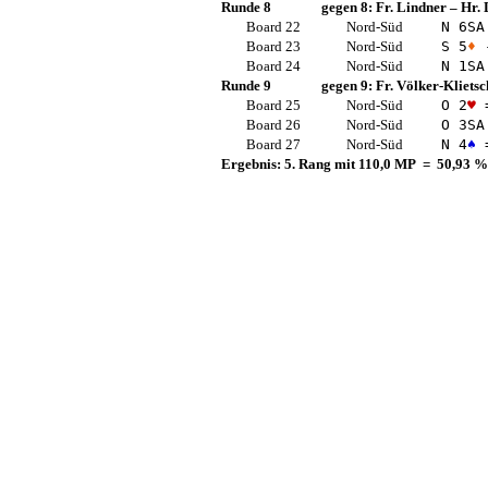
Runde 8
gegen 8:
Fr. Lindner
–
Hr. 
Board 22
Nord-Süd
N 6
SA
Board 23
Nord-Süd
S 5
♦
Board 24
Nord-Süd
N 1
SA
Runde 9
gegen 9:
Fr. Völker-Klietsc
Board 25
Nord-Süd
O 2
♥
Board 26
Nord-Süd
O 3
SA
Board 27
Nord-Süd
N 4
♠
Ergebnis: 5. Rang mit 110,0 MP = 50,93 %