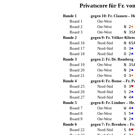
Privatscore für
Fr. vo
Runde 1
gegen 10:
Fr. Clausen
–
Hr
Board 1
Ost-West
Board 2
Ost-West
N 2
♦
Board 3
Ost-West
N 3
S
Runde 2
gegen 9:
Fr. Völker-Kliets
Board 16
Nord-Süd
N 6
S
Board 17
Nord-Süd
O 3
♠
Board 18
Nord-Süd
O 2
♠
Runde 3
gegen 2:
Fr. Dr. Romberg
Board 19
Ost-West
N 3
S
Board 20
Ost-West
N 2
♠
Board 21
Ost-West
O 3
♦
Runde 4
gegen 6:
Fr. Bonse
–
Fr. P
Board 25
Nord-Süd
O 3
♥
Board 26
Nord-Süd
S 2
♠
Board 27
Nord-Süd
N 4
♠
Runde 5
gegen 8:
Fr. Lindner
–
Hr.
Board 7
Ost-West
W 4
♠
Board 8
Ost-West
S 5
♠
Board 9
Ost-West
N 2
♠
Runde 6
gegen 7:
Fr. Brenken
–
Fr
Board 22
Nord-Süd
S 6
♥