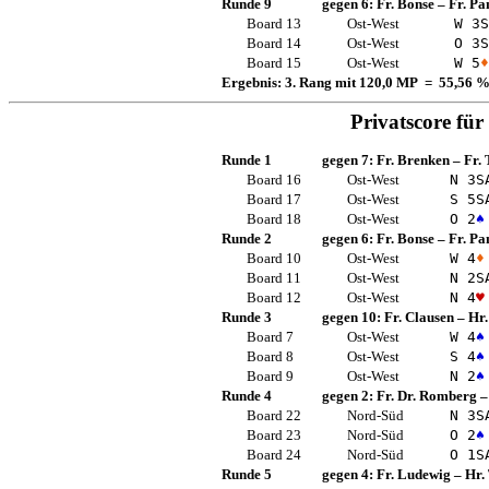
Runde 9
gegen 6:
Fr. Bonse
–
Fr. Pa
Board 13
Ost-West
W 3
S
Board 14
Ost-West
O 3
S
Board 15
Ost-West
W 5
♦
Ergebnis: 3. Rang mit 120,0 MP = 55,56 
Privatscore für
Runde 1
gegen 7:
Fr. Brenken
–
Fr.
Board 16
Ost-West
N 3
S
Board 17
Ost-West
S 5
S
Board 18
Ost-West
O 2
♠
Runde 2
gegen 6:
Fr. Bonse
–
Fr. Pa
Board 10
Ost-West
W 4
♦
Board 11
Ost-West
N 2
S
Board 12
Ost-West
N 4
♥
Runde 3
gegen 10:
Fr. Clausen
–
Hr.
Board 7
Ost-West
W 4
♠
Board 8
Ost-West
S 4
♠
Board 9
Ost-West
N 2
♠
Runde 4
gegen 2:
Fr. Dr. Romberg
Board 22
Nord-Süd
N 3
S
Board 23
Nord-Süd
O 2
♠
Board 24
Nord-Süd
O 1
S
Runde 5
gegen 4:
Fr. Ludewig
–
Hr.