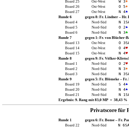
Board 25
Ost-West
W 3
♦
Board 26
Ost-West
O 5
♦
Board 27
Ost-West
N 4
♠
Runde 6
gegen 8:
Fr. Lindner
–
Hr. 
Board 4
Nord-Süd
N 1
S
Board 5
Nord-Süd
O 2
♠
Board 6
Nord-Süd
N 3
♣
Runde 7
gegen 1:
Fr. von Blücher-B
Board 13
Ost-West
O 3
S
Board 14
Ost-West
O 4
♥
Board 15
Ost-West
N 4
♥
Runde 8
gegen 9:
Fr. Völker-Klietsc
Board 1
Nord-Süd
O 2
♥
Board 2
Nord-Süd
N 3
♦
Board 3
Nord-Süd
N 3
S
Runde 9
gegen 5:
Fr. Blömeke
–
Fr.
Board 19
Nord-Süd
S 4
♠
Board 20
Nord-Süd
N 4
♠
Board 21
Nord-Süd
N 1
S
Ergebnis: 9. Rang mit 83,0 MP = 38,43 %
Privatscore für
Runde 1
gegen 6:
Fr. Bonse
–
Fr. Pa
Board 22
Nord-Süd
N 6
S