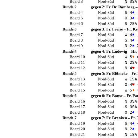
Board 3
Nord-Süd
N 3
SA
Runde 2
gegen 2:
Fr. Dr. Romberg
Board 4
Nord-Süd
S 4
♠
Board 5
Nord-Süd
O 3
♠
Board 6
Nord-Süd
S 2
SA
Runde 3
gegen 3:
Fr. Freise
–
Fr. K
Board 7
Nord-Süd
W 4
♠
Board 8
Nord-Süd
S 4
♠
Board 9
Nord-Süd
N 2
♠
X
Runde 4
gegen 4:
Fr. Ludewig
–
Hr.
Board 10
Nord-Süd
W 5
♦
Board 11
Nord-Süd
N 2
SA
Board 12
Nord-Süd
N 4
♥
Runde 5
gegen 5:
Fr. Blömeke
–
Fr.
Board 13
Nord-Süd
W 1
SA
Board 14
Nord-Süd
O 4
♥
Board 15
Nord-Süd
W 5
♦
Runde 6
gegen 6:
Fr. Bonse
–
Fr. Pa
Board 16
Nord-Süd
N 3
SA
Board 17
Nord-Süd
S 3
SA
Board 18
Nord-Süd
O 2
♠
Runde 7
gegen 7:
Fr. Brenken
–
Fr.
Board 19
Nord-Süd
S 4
♠
Board 20
Nord-Süd
N 2
♠
Board 21
Nord-Süd
N 1
SA