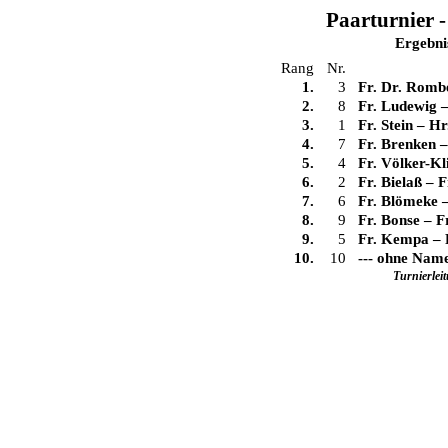
Paarturnier -
Ergebni
Rang
Nr.
1.
3
Fr. Dr. Romb
2.
8
Fr. Ludewig
3.
1
Fr. Stein
–
Hr
4.
7
Fr. Brenken
5.
4
Fr. Völker-Kl
6.
2
Fr. Bielaß
–
F
7.
6
Fr. Blömeke
8.
9
Fr. Bonse
–
F
9.
5
Fr. Kempa
–
10.
10
--- ohne Nam
Turnierlei