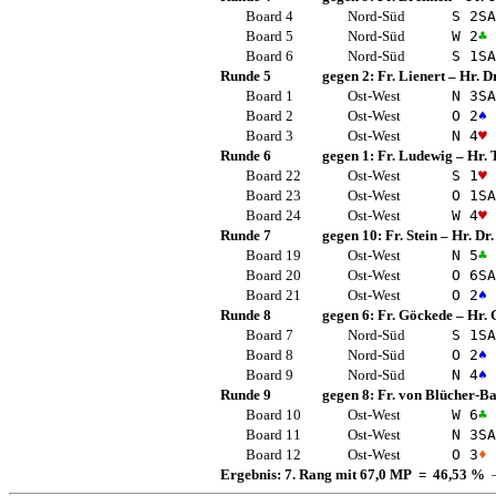
Board 4
Nord-Süd
S 2
SA
Board 5
Nord-Süd
W 2
♣
Board 6
Nord-Süd
S 1
SA
Runde 5
gegen 2:
Fr. Lienert
–
Hr. D
Board 1
Ost-West
N 3
SA
Board 2
Ost-West
O 2
♠
Board 3
Ost-West
N 4
♥
Runde 6
gegen 1:
Fr. Ludewig
–
Hr. 
Board 22
Ost-West
S 1
♥
Board 23
Ost-West
O 1
SA
Board 24
Ost-West
W 4
♥
Runde 7
gegen 10:
Fr. Stein
–
Hr. Dr
Board 19
Ost-West
N 5
♣
Board 20
Ost-West
O 6
SA
Board 21
Ost-West
O 2
♠
Runde 8
gegen 6:
Fr. Göckede
–
Hr. 
Board 7
Nord-Süd
S 1
SA
Board 8
Nord-Süd
O 2
♠
Board 9
Nord-Süd
N 4
♠
Runde 9
gegen 8:
Fr. von Blücher-B
Board 10
Ost-West
W 6
♣
Board 11
Ost-West
N 3
SA
Board 12
Ost-West
O 3
♦
Ergebnis: 7. Rang mit 67,0 MP = 46,53 %
—