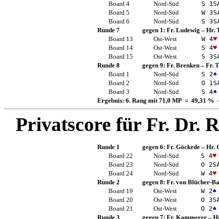
Board 4
Nord-Süd
S 1
S
Board 5
Nord-Süd
W 3
S
Board 6
Nord-Süd
S 3
S
Runde 7
gegen 1:
Fr. Ludewig
–
Hr. 
Board 13
Ost-West
W 4
♥
Board 14
Ost-West
S 4
♥
Board 15
Ost-West
S 3
S
Runde 8
gegen 9:
Fr. Brenken
–
Fr.
Board 1
Nord-Süd
S 2
♠
Board 2
Nord-Süd
O 1
S
Board 3
Nord-Süd
S 4
♠
Ergebnis: 6. Rang mit 71,0 MP = 49,31 %
—
Privatscore für
Fr. Dr.
Runde 1
gegen 6:
Fr. Göckede
–
Hr. 
Board 22
Nord-Süd
S 4
♥
Board 23
Nord-Süd
O 2
S
Board 24
Nord-Süd
W 4
♥
Runde 2
gegen 8:
Fr. von Blücher-B
Board 19
Ost-West
W 2
♠
Board 20
Ost-West
O 3
S
Board 21
Ost-West
O 2
♠
Runde 3
gegen 7:
Fr. Kammerer
–
Hr