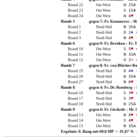
Board 22
Ost-West
W 2
SA
Board 23
Ost-West
S 1
SA
Board 24
Ost-West
W 4
♥
-
Runde 5
gegen 7:
Fr. Kammerer
–
Hr
Board 1
Nord-Süd
N 3
SA
Board 2
Nord-Süd
O 2
♠
Board 3
Nord-Süd
N 4
♥
-
Runde 6
gegen 9:
Fr. Brenken
–
Fr.
Board 10
Ost-West
S 5
♥
Board 11
Ost-West
N 3
SA
Board 12
Ost-West
O 2
♦
+
Runde 7
gegen 8:
Fr. von Blücher-B
Board 25
Nord-Süd
O 4
♠
-
Board 26
Nord-Süd
W 3
SA
Board 27
Nord-Süd
N 6
♥
-
Runde 8
gegen 4:
Fr. Dr. Romberg
–
Board 16
Nord-Süd
S 3
♥
Board 17
Nord-Süd
S 3
♥
-
Board 18
Nord-Süd
W 2
SA
Runde 9
gegen 6:
Fr. Göckede
–
Hr. 
Board 13
Ost-West
W 4
♥
+
Board 14
Ost-West
S 4
♥
-
Board 15
Ost-West
N 3
SA
Ergebnis: 8. Rang mit 60,0 MP = 41,67 %
—