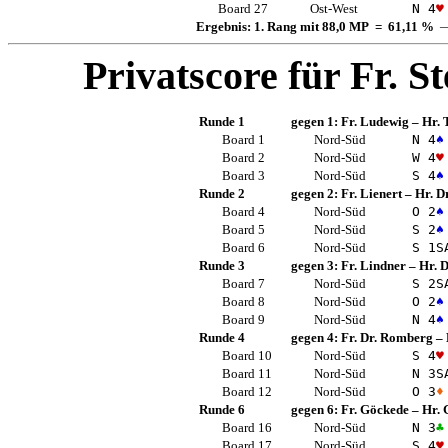
Board 27
Ost-West
N 4
♥
Ergebnis: 1. Rang mit 88,0 MP = 61,11 %
—
Privatscore für
Fr. St
Runde 1
gegen 1:
Fr. Ludewig
–
Hr. 
Board 1
Nord-Süd
N 4
♠
Board 2
Nord-Süd
W 4
♥
Board 3
Nord-Süd
S 4
♠
Runde 2
gegen 2:
Fr. Lienert
–
Hr. D
Board 4
Nord-Süd
O 2
♠
Board 5
Nord-Süd
S 2
♠
Board 6
Nord-Süd
S 1
S
Runde 3
gegen 3:
Fr. Lindner
–
Hr. D
Board 7
Nord-Süd
S 2
S
Board 8
Nord-Süd
O 2
♠
Board 9
Nord-Süd
N 4
♠
Runde 4
gegen 4:
Fr. Dr. Romberg
–
Board 10
Nord-Süd
S 4
♥
Board 11
Nord-Süd
N 3
S
Board 12
Nord-Süd
O 3
♦
Runde 6
gegen 6:
Fr. Göckede
–
Hr. 
Board 16
Nord-Süd
N 3
♣
Board 17
Nord-Süd
S 4
♥