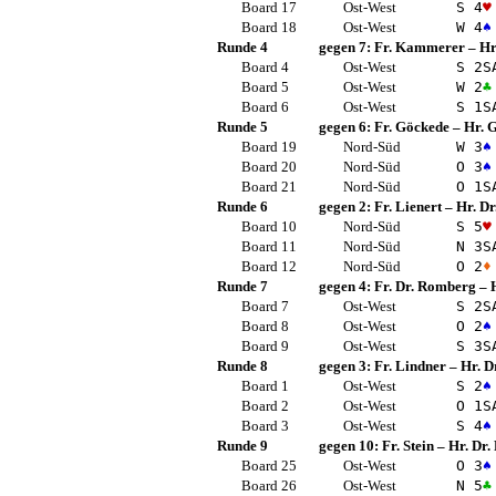
Board 17
Ost-West
S 4
♥
Board 18
Ost-West
W 4
♠
Runde 4
gegen 7:
Fr. Kammerer
–
Hr
Board 4
Ost-West
S 2
S
Board 5
Ost-West
W 2
♣
Board 6
Ost-West
S 1
S
Runde 5
gegen 6:
Fr. Göckede
–
Hr. 
Board 19
Nord-Süd
W 3
♠
Board 20
Nord-Süd
O 3
♠
Board 21
Nord-Süd
O 1
S
Runde 6
gegen 2:
Fr. Lienert
–
Hr. Dr
Board 10
Nord-Süd
S 5
♥
Board 11
Nord-Süd
N 3
S
Board 12
Nord-Süd
O 2
♦
Runde 7
gegen 4:
Fr. Dr. Romberg
–
Board 7
Ost-West
S 2
S
Board 8
Ost-West
O 2
♠
Board 9
Ost-West
S 3
S
Runde 8
gegen 3:
Fr. Lindner
–
Hr. D
Board 1
Ost-West
S 2
♠
Board 2
Ost-West
O 1
S
Board 3
Ost-West
S 4
♠
Runde 9
gegen 10:
Fr. Stein
–
Hr. Dr
Board 25
Ost-West
O 3
♠
Board 26
Ost-West
N 5
♣