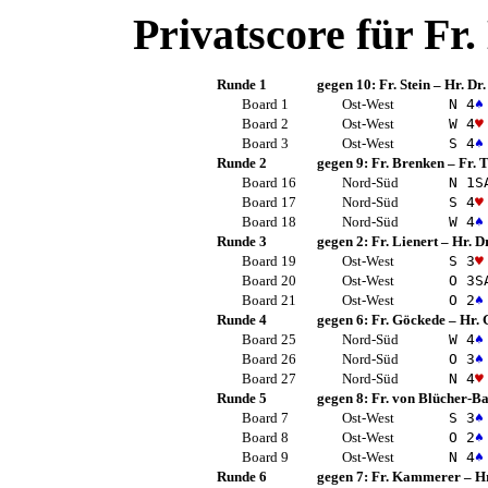
Privatscore für
Fr.
Runde 1
gegen 10:
Fr. Stein
–
Hr. Dr
Board 1
Ost-West
N 4
♠
Board 2
Ost-West
W 4
♥
Board 3
Ost-West
S 4
♠
Runde 2
gegen 9:
Fr. Brenken
–
Fr.
Board 16
Nord-Süd
N 1
S
Board 17
Nord-Süd
S 4
♥
Board 18
Nord-Süd
W 4
♠
Runde 3
gegen 2:
Fr. Lienert
–
Hr. D
Board 19
Ost-West
S 3
♥
Board 20
Ost-West
O 3
S
Board 21
Ost-West
O 2
♠
Runde 4
gegen 6:
Fr. Göckede
–
Hr. 
Board 25
Nord-Süd
W 4
♠
Board 26
Nord-Süd
O 3
♠
Board 27
Nord-Süd
N 4
♥
Runde 5
gegen 8:
Fr. von Blücher-B
Board 7
Ost-West
S 3
♠
Board 8
Ost-West
O 2
♠
Board 9
Ost-West
N 4
♠
Runde 6
gegen 7:
Fr. Kammerer
–
Hr