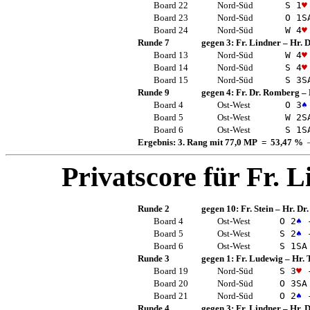
Board 22
Nord-Süd
S 1
♥
Board 23
Nord-Süd
O 1
S
Board 24
Nord-Süd
W 4
♥
Runde 7
gegen 3:
Fr. Lindner
–
Hr. D
Board 13
Nord-Süd
W 4
♥
Board 14
Nord-Süd
S 4
♥
Board 15
Nord-Süd
S 3
S
Runde 9
gegen 4:
Fr. Dr. Romberg
–
Board 4
Ost-West
O 3
♠
Board 5
Ost-West
W 2
S
Board 6
Ost-West
S 1
S
Ergebnis: 3. Rang mit 77,0 MP = 53,47 %
—
Privatscore für
Fr. L
Runde 2
gegen 10:
Fr. Stein
–
Hr. Dr
Board 4
Ost-West
O 2
♠
-
Board 5
Ost-West
S 2
♠
-
Board 6
Ost-West
S 1
SA
Runde 3
gegen 1:
Fr. Ludewig
–
Hr. 
Board 19
Nord-Süd
S 3
♥
-
Board 20
Nord-Süd
O 3
SA
Board 21
Nord-Süd
O 2
♠
-
Runde 4
gegen 3:
Fr. Lindner
–
Hr. D