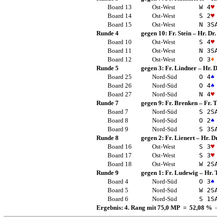
Board 13
Ost-West
W 4
♥
Board 14
Ost-West
S 2
♥
Board 15
Ost-West
N 3
S
Runde 4
gegen 10:
Fr. Stein
–
Hr. Dr
Board 10
Ost-West
S 4
♥
Board 11
Ost-West
N 3
S
Board 12
Ost-West
O 3
♦
Runde 5
gegen 3:
Fr. Lindner
–
Hr. D
Board 25
Nord-Süd
O 4
♠
Board 26
Nord-Süd
O 4
♠
Board 27
Nord-Süd
N 4
♥
Runde 7
gegen 9:
Fr. Brenken
–
Fr.
Board 7
Nord-Süd
S 2
S
Board 8
Nord-Süd
O 2
♠
Board 9
Nord-Süd
S 3
S
Runde 8
gegen 2:
Fr. Lienert
–
Hr. D
Board 16
Ost-West
S 3
♥
Board 17
Ost-West
S 3
♥
Board 18
Ost-West
W 2
S
Runde 9
gegen 1:
Fr. Ludewig
–
Hr. 
Board 4
Nord-Süd
O 3
♠
Board 5
Nord-Süd
W 2
S
Board 6
Nord-Süd
S 1
S
Ergebnis: 4. Rang mit 75,0 MP = 52,08 %
—