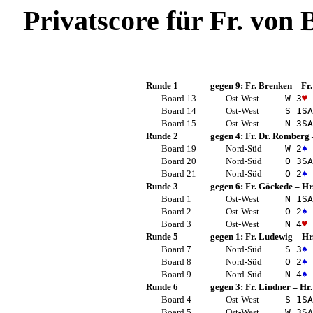
Privatscore für
Fr. von 
Runde 1
gegen 9:
Fr. Brenken
–
Fr
Board 13
Ost-West
W 3
♥
Board 14
Ost-West
S 1
SA
Board 15
Ost-West
N 3
SA
Runde 2
gegen 4:
Fr. Dr. Romberg
Board 19
Nord-Süd
W 2
♠
Board 20
Nord-Süd
O 3
SA
Board 21
Nord-Süd
O 2
♠
Runde 3
gegen 6:
Fr. Göckede
–
Hr
Board 1
Ost-West
N 1
SA
Board 2
Ost-West
O 2
♠
Board 3
Ost-West
N 4
♥
Runde 5
gegen 1:
Fr. Ludewig
–
Hr
Board 7
Nord-Süd
S 3
♠
Board 8
Nord-Süd
O 2
♠
Board 9
Nord-Süd
N 4
♠
Runde 6
gegen 3:
Fr. Lindner
–
Hr.
Board 4
Ost-West
S 1
SA
Board 5
Ost-West
W 3
SA