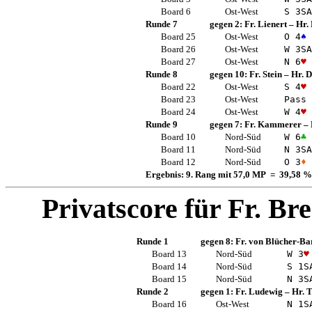
Board 6
Ost-West
S 3
SA
Runde 7
gegen 2:
Fr. Lienert
–
Hr. 
Board 25
Ost-West
O 4
♠
Board 26
Ost-West
W 3
SA
Board 27
Ost-West
N 6
♥
Runde 8
gegen 10:
Fr. Stein
–
Hr. 
Board 22
Ost-West
S 4
♥
Board 23
Ost-West
Pass
Board 24
Ost-West
W 4
♥
Runde 9
gegen 7:
Fr. Kammerer
–
Board 10
Nord-Süd
W 6
♣
Board 11
Nord-Süd
N 3
SA
Board 12
Nord-Süd
O 3
♦
Ergebnis: 9. Rang mit 57,0 MP = 39,58 %
Privatscore für
Fr. Br
Runde 1
gegen 8:
Fr. von Blücher-Ba
Board 13
Nord-Süd
W 3
♥
Board 14
Nord-Süd
S 1
S
Board 15
Nord-Süd
N 3
S
Runde 2
gegen 1:
Fr. Ludewig
–
Hr. 
Board 16
Ost-West
N 1
S