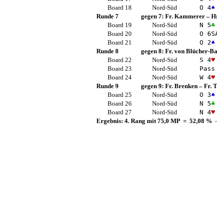
Board 18
Nord-Süd
O 4
♠
Runde 7
gegen 7:
Fr. Kammerer
–
Hr
Board 19
Nord-Süd
N 5
♣
Board 20
Nord-Süd
O 6
S
Board 21
Nord-Süd
O 2
♠
Runde 8
gegen 8:
Fr. von Blücher-B
Board 22
Nord-Süd
S 4
♥
Board 23
Nord-Süd
Pass
Board 24
Nord-Süd
W 4
♥
Runde 9
gegen 9:
Fr. Brenken
–
Fr.
Board 25
Nord-Süd
O 3
♠
Board 26
Nord-Süd
N 5
♣
Board 27
Nord-Süd
N 4
♥
Ergebnis: 4. Rang mit 75,0 MP = 52,08 %
—