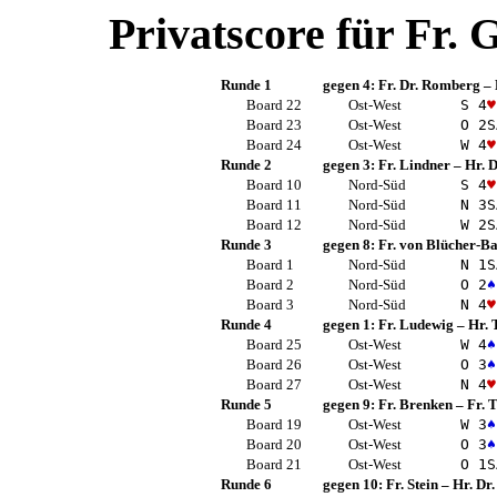
Privatscore für
Fr. 
Runde 1
gegen 4:
Fr. Dr. Romberg
–
Board 22
Ost-West
S 4
♥
Board 23
Ost-West
O 2
S
Board 24
Ost-West
W 4
♥
Runde 2
gegen 3:
Fr. Lindner
–
Hr. D
Board 10
Nord-Süd
S 4
♥
Board 11
Nord-Süd
N 3
S
Board 12
Nord-Süd
W 2
S
Runde 3
gegen 8:
Fr. von Blücher-B
Board 1
Nord-Süd
N 1
S
Board 2
Nord-Süd
O 2
♠
Board 3
Nord-Süd
N 4
♥
Runde 4
gegen 1:
Fr. Ludewig
–
Hr. 
Board 25
Ost-West
W 4
♠
Board 26
Ost-West
O 3
♠
Board 27
Ost-West
N 4
♥
Runde 5
gegen 9:
Fr. Brenken
–
Fr.
Board 19
Ost-West
W 3
♠
Board 20
Ost-West
O 3
♠
Board 21
Ost-West
O 1
S
Runde 6
gegen 10:
Fr. Stein
–
Hr. Dr