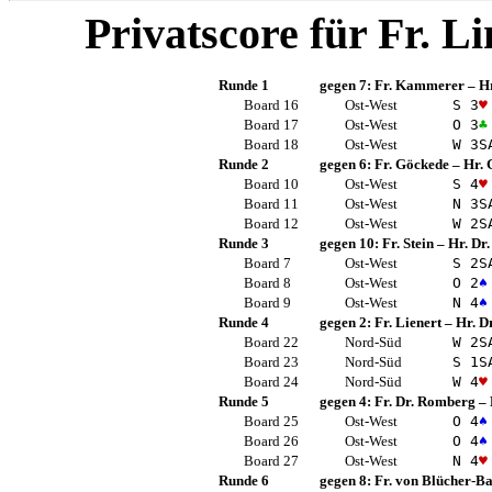
Privatscore für
Fr. L
Runde 1
gegen 7:
Fr. Kammerer
–
Hr
Board 16
Ost-West
S 3
♥
Board 17
Ost-West
O 3
♣
Board 18
Ost-West
W 3
S
Runde 2
gegen 6:
Fr. Göckede
–
Hr. 
Board 10
Ost-West
S 4
♥
Board 11
Ost-West
N 3
S
Board 12
Ost-West
W 2
S
Runde 3
gegen 10:
Fr. Stein
–
Hr. Dr
Board 7
Ost-West
S 2
S
Board 8
Ost-West
O 2
♠
Board 9
Ost-West
N 4
♠
Runde 4
gegen 2:
Fr. Lienert
–
Hr. D
Board 22
Nord-Süd
W 2
S
Board 23
Nord-Süd
S 1
S
Board 24
Nord-Süd
W 4
♥
Runde 5
gegen 4:
Fr. Dr. Romberg
–
Board 25
Ost-West
O 4
♠
Board 26
Ost-West
O 4
♠
Board 27
Ost-West
N 4
♥
Runde 6
gegen 8:
Fr. von Blücher-B