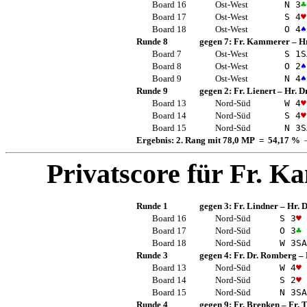
Board 16
Ost-West
N 3
♣
Board 17
Ost-West
S 4
♥
Board 18
Ost-West
O 4
♠
Runde 8
gegen 7:
Fr. Kammerer
–
Hr
Board 7
Ost-West
S 1
S
Board 8
Ost-West
O 2
♠
Board 9
Ost-West
N 4
♠
Runde 9
gegen 2:
Fr. Lienert
–
Hr. D
Board 13
Nord-Süd
W 4
♥
Board 14
Nord-Süd
S 4
♥
Board 15
Nord-Süd
N 3
S
Ergebnis: 2. Rang mit 78,0 MP = 54,17 %
—
Privatscore für
Fr. K
Runde 1
gegen 3:
Fr. Lindner
–
Hr. D
Board 16
Nord-Süd
S 3
♥
Board 17
Nord-Süd
O 3
♣
Board 18
Nord-Süd
W 3
SA
Runde 3
gegen 4:
Fr. Dr. Romberg
–
Board 13
Nord-Süd
W 4
♥
Board 14
Nord-Süd
S 2
♥
Board 15
Nord-Süd
N 3
SA
Runde 4
gegen 9:
Fr. Brenken
–
Fr.