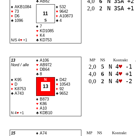
4,0
6
N 3
SA
+2
♣
AB82
♠
AKB1084
♠
532
2,0
2
N 3
SA
+1
♥
73
♥
9642
11
♦
D6
♦
A10873
♣
1096
S
♣
4
♠
7
♥
KD1085
♦
K4
♣
KD753
N/S 4
♥
+1
MP
NS
Kontrakt
13
♠
A106
Nord / alle
♥
AB972
2,0
5
N 4
♥
-1
♦
DB64
4,0
6
N 4
♥
+1
♣
8
♠
K95
N
♠
D42
0,0
2
N 4
♥
-2
♥
D
♥
10543
13
♦
K8753
♦
92
♣
A743
♣
9652
♠
B873
♥
K86
♦
A10
♣
KDB10
N 4
♥
+1
MP
NS
Kontrakt
15
♠
A74