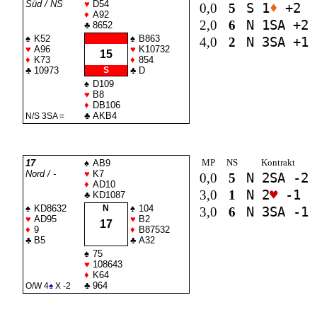
Süd / NS
♥
D54
0,0
5
S 1
♦
+2
♦
A92
2,0
6
N 1
SA
+2
♣
8652
♠
K52
♠
B863
4,0
2
N 3
SA
+1
♥
A96
♥
K10732
15
♦
K73
♦
854
♣
10973
S
♣
D
♠
D109
♥
B8
♦
DB106
♣
AKB4
N/S 3
SA
=
MP
NS
Kontrakt
17
♠
AB9
Nord / -
♥
K7
0,0
5
N 2
SA
-2
♦
AD10
3,0
1
N 2
♥
-1
♣
KD1087
♠
KD8632
N
♠
104
3,0
6
N 3
SA
-1
♥
AD95
♥
B2
17
♦
9
♦
B87532
♣
B5
♣
A32
♠
75
♥
108643
♦
K64
♣
964
O/W 4
♠
X -2