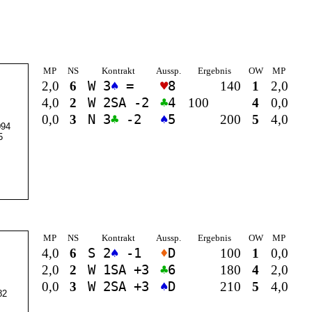
MP
NS
Kontrakt
Aussp.
Ergebnis
OW
MP
2,0
6
W 3
♠
=
♥
8
140
1
2,0
4,0
2
W 2
SA
-2
♣
4
100
4
0,0
0,0
3
N 3
♣
-2
♠
5
200
5
4,0
94
5
MP
NS
Kontrakt
Aussp.
Ergebnis
OW
MP
4,0
6
S 2
♠
-1
♦
D
100
1
0,0
2,0
2
W 1
SA
+3
♣
6
180
4
2,0
0,0
3
W 2
SA
+3
♠
D
210
5
4,0
82