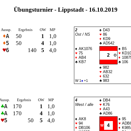
Übungsturnier - Lippstadt - 16.10.2019
Aussp.
Ergebnis
OW
MP
2
♠
D43
Ost / NS
♥
86
♦
A
50
1
1,0
♦
KD9
♦
5
50
4
1,0
♣
AD542
♠
AK1076
♠
B5
♥
6
140
5
4,0
♥
75
♥
KD10
2
O
♦
AB4
♦
1087
♣
KB7
♣
106
♠
982
♥
AB32
♦
632
♣
983
W 1
♠
+1
Aussp.
Ergebnis
OW
MP
4
♠
DB4
West / alle
♥
K76
♣
A
170
1
1,0
♦
A43
♣
A
170
4
1,0
♣
AD86
♠
AK8
♠
95
♥
5
50
5
4,0
♥
94
♥
ADB
4
W
♦
DB106
♦
K985