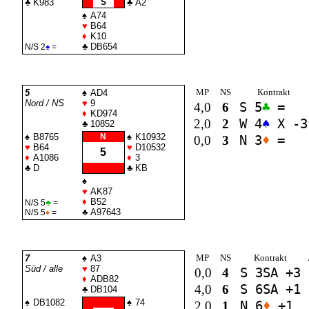
♣
K983
S
♣
A2
♠
A74
♥
B64
♦
K10
♣
DB654
N/S 2
♠
=
MP
NS
Kontrakt
5
♠
AD4
Nord / NS
♥
9
4,0
6
S 5
♣
=
♦
KD974
2,0
2
W 4
♠
X -3
♣
10852
♠
B8765
N
♠
K10932
0,0
3
N 3
♦
=
♥
B64
♥
D10532
5
♦
A1086
♦
3
♣
D
♣
KB
♠
♥
AK87
♦
B52
N/S 5
♣
=
♣
A97643
N/S 5
♦
=
MP
NS
Kontrakt
7
♠
A3
Süd / alle
♥
87
0,0
4
S 3
SA
+3
♦
ADB82
4,0
6
S 6
SA
+1
♣
DB104
♠
DB1082
♠
74
2,0
1
N 6
♦
+1