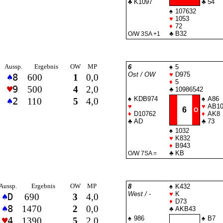
♣
K1097
♣
54
♠
107632
♥
1053
♦
72
♣
B32
O/W 3
SA
+1
Aussp.
Ergebnis
OW
MP
6
♠
5
Ost / OW
♥
D975
♠
8
600
1
0,0
♦
5
♥
9
500
4
2,0
♣
10986542
♠
KDB974
♠
A86
♠
2
110
5
4,0
♥
♥
AB10
6
O
♦
D10762
♦
AK8
♣
AD
♣
73
♠
1032
♥
K832
♦
B943
♣
KB
O/W 7
SA
=
Aussp.
Ergebnis
OW
MP
8
♠
K432
West / -
♥
K
♠
D
690
3
4,0
♦
D73
♠
8
1470
2
0,0
♣
AKB43
♠
986
♠
B7
♥
4
1390
5
2,0