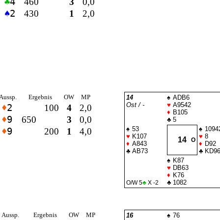
♣
4
460
3
0,0
♠
2
430
1
2,0
Aussp.
Ergebnis
OW
MP
14
♠
ADB6
Ost / -
♥
A9542
♦
2
100
4
2,0
♦
B105
♦
9
650
3
0,0
♣
5
♠
53
♠
1094
♦
9
200
1
4,0
♥
K107
♥
8
14
O
♦
A843
♦
D92
♣
AB73
♣
KD96
♠
K87
♥
DB63
♦
K76
♣
1082
O/W 5
♣
X -2
Aussp.
Ergebnis
OW
MP
16
♠
76