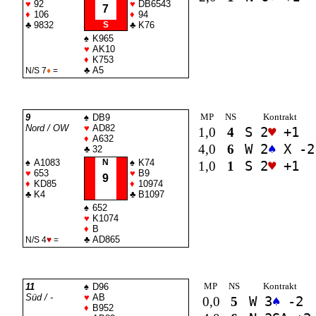
♥
92
♥
DB6543
7
♦
106
♦
94
♣
9832
S
♣
K76
♠
K965
♥
AK10
♦
K753
♣
A5
N/S 7
♦
=
MP
NS
Kontrakt
9
♠
DB9
Nord / OW
♥
AD82
1,0
4
S 2
♥
+1
♦
A632
4,0
6
W 2
♠
X -2
♣
32
♠
A1083
N
♠
K74
1,0
1
S 2
♥
+1
♥
653
♥
B9
9
♦
KD85
♦
10974
♣
K4
♣
B1097
♠
652
♥
K1074
♦
B
♣
AD865
N/S 4
♥
=
MP
NS
Kontrakt
11
♠
D96
Süd / -
♥
AB
0,0
5
W 3
♠
-2
♦
B952