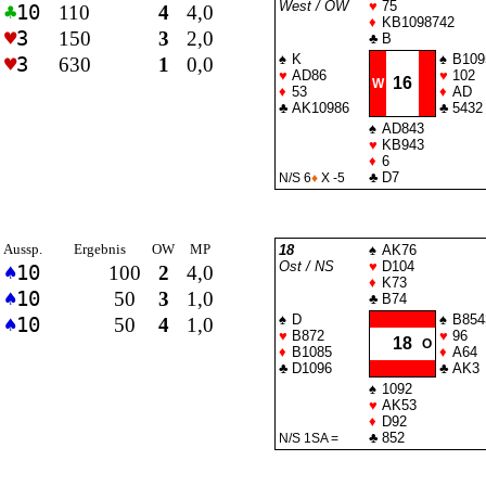
West / OW
♥
75
♣
10
110
4
4,0
♦
KB1098742
♥
3
150
3
2,0
♣
B
♠
K
♠
B109
♥
3
630
1
0,0
♥
AD86
♥
102
16
W
♦
53
♦
AD
♣
AK10986
♣
5432
♠
AD843
♥
KB943
♦
6
♣
D7
N/S 6
♦
X -5
Aussp.
Ergebnis
OW
MP
18
♠
AK76
Ost / NS
♥
D104
♠
10
100
2
4,0
♦
K73
♠
10
50
3
1,0
♣
B74
♠
D
♠
B854
♠
10
50
4
1,0
♥
B872
♥
96
18
O
♦
B1085
♦
A64
♣
D1096
♣
AK3
♠
1092
♥
AK53
♦
D92
♣
852
N/S 1
SA
=