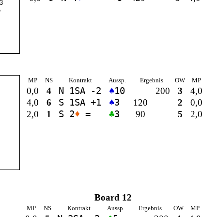
3
6
MP
NS
Kontrakt
Aussp.
Ergebnis
OW
MP
0,0
4
N 1
SA
-2
♠
10
200
3
4,0
4,0
6
S 1
SA
+1
♠
3
120
2
0,0
2,0
1
S 2
♦
=
♣
3
90
5
2,0
Board 12
MP
NS
Kontrakt
Aussp.
Ergebnis
OW
MP