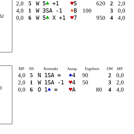
2,0
5
W 5
♣
+1
♥
5
620
2
2,0
4,0
1
W 3
SA
-1
♦
B
100
3
0,0
52
0,0
6
W 5
♣
X +1
♥
7
950
4
4,0
MP
NS
Kontrakt
Aussp.
Ergebnis
OW
MP
4,0
5
N 1
SA
=
♠
4
90
2
0,0
2,0
1
W 1
SA
-1
♥
4
50
3
2,0
3
0,0
6
O 1
♠
=
♥
A
80
4
4,0