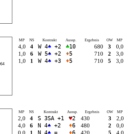
MP
NS
Kontrakt
Aussp.
Ergebnis
OW
MP
4,0
4
W 4
♠
+2
♣
10
680
3
0,0
1,0
6
W 5
♠
+2
♦
5
710
2
3,0
1,0
1
W 4
♠
+3
♦
5
710
5
3,0
64
MP
NS
Kontrakt
Aussp.
Ergebnis
OW
MP
2,0
4
S 3
SA
+1
♥
2
430
3
2,0
4,0
6
N 4
♠
+2
♦
6
480
2
0,0
0,0
1
N 4
♠
=
♦
6
420
5
4,0