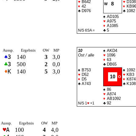
♥
B642
♥
D108
8
W
♦
42
♦
KB9
♣
D976
♣
1082
♠
AD105
♥
A975
♦
A1085
♣
5
N/S 6
SA
=
Aussp.
Ergebnis
OW
MP
10
♠
AKD4
Ost / alle
♥
1096
♠
3
140
3
3,0
♦
63
♣
3
500
2
0,0
♣
DB65
♠
B753
♠
1092
♦
K
140
5
3,0
♥
D52
♥
KB3
10
O
♦
D5
♦
K874
♣
A743
♣
K108
♠
86
♥
A874
♦
AB1092
♣
92
N/S 1
♥
+1
Aussp.
Ergebnis
OW
MP
♥
A
100
4
4,0