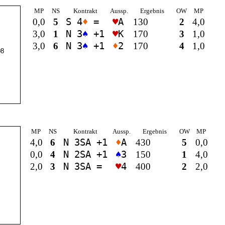
MP
NS
Kontrakt
Aussp.
Ergebnis
OW
MP
0,0
5
S 4
♦
=
♥
A
130
2
4,0
3,0
1
N 3
♠
+1
♥
K
170
3
1,0
3,0
6
N 3
♠
+1
♦
2
170
4
1,0
8
MP
NS
Kontrakt
Aussp.
Ergebnis
OW
MP
4,0
6
N 3
SA
+1
♦
A
430
5
0,0
0,0
4
N 2
SA
+1
♠
3
150
1
4,0
2,0
3
N 3
SA
=
♥
4
400
2
2,0