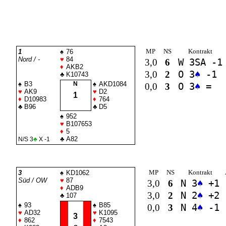
MP
NS
Kontrakt
1
♠
76
Nord / -
♥
84
3,0
6
W 3
SA
-1
♦
AKB2
3,0
2
O 3
♠
-1
♣
K10743
♠
B3
N
♠
AKD1084
0,0
3
O 3
♠
=
♥
AK9
♥
D2
1
♦
D10983
♦
764
♣
B96
♣
D5
♠
952
♥
B107653
♦
5
♣
A82
N/S 3
♣
X -1
MP
NS
Kontrakt
3
♠
KD1062
Süd / OW
♥
87
3,0
6
N 3
♠
+1
♦
ADB9
3,0
2
N 2
♠
+2
♣
107
♠
93
♠
B85
0,0
3
N 4
♠
-1
♥
AD32
♥
K1095
3
♦
862
♦
7543