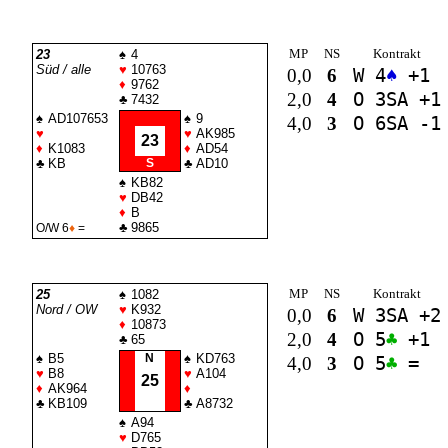
MP
NS
Kontrakt
23
♠
4
Süd / alle
♥
10763
0,0
6
W 4
♠
+1
♦
9762
2,0
4
O 3
SA
+1
♣
7432
♠
AD107653
♠
9
4,0
3
O 6
SA
-1
♥
♥
AK985
23
♦
K1083
♦
AD54
♣
KB
S
♣
AD10
♠
KB82
♥
DB42
♦
B
♣
9865
O/W 6
♦
=
MP
NS
Kontrakt
25
♠
1082
Nord / OW
♥
K932
0,0
6
W 3
SA
+2
♦
10873
2,0
4
O 5
♣
+1
♣
65
♠
B5
N
♠
KD763
4,0
3
O 5
♣
=
♥
B8
♥
A104
25
♦
AK964
♦
♣
KB109
♣
A8732
♠
A94
♥
D765