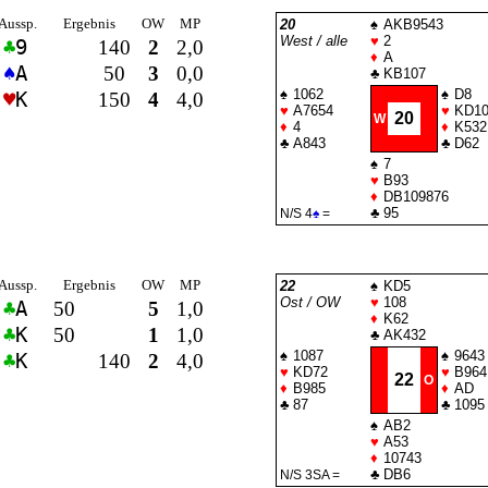
Aussp.
Ergebnis
OW
MP
20
♠
AKB9543
West / alle
♥
2
♣
9
140
2
2,0
♦
A
♠
A
50
3
0,0
♣
KB107
♠
1062
♠
D8
♥
K
150
4
4,0
♥
A7654
♥
KD10
20
W
♦
4
♦
K532
♣
A843
♣
D62
♠
7
♥
B93
♦
DB109876
♣
95
N/S 4
♠
=
Aussp.
Ergebnis
OW
MP
22
♠
KD5
Ost / OW
♥
108
♣
A
50
5
1,0
♦
K62
♣
K
50
1
1,0
♣
AK432
♠
1087
♠
9643
♣
K
140
2
4,0
♥
KD72
♥
B964
22
O
♦
B985
♦
AD
♣
87
♣
1095
♠
AB2
♥
A53
♦
10743
♣
DB6
N/S 3
SA
=