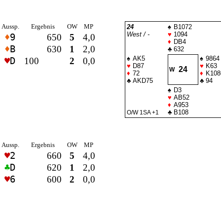
Aussp.
Ergebnis
OW
MP
24
♠
B1072
West / -
♥
1094
♦
9
650
5
4,0
♦
DB4
♦
B
630
1
2,0
♣
632
♠
AK5
♠
9864
♥
D
100
2
0,0
♥
D87
♥
K63
24
W
♦
72
♦
K108
♣
AKD75
♣
94
♠
D3
♥
AB52
♦
A953
♣
B108
O/W 1
SA
+1
Aussp.
Ergebnis
OW
MP
♥
2
660
5
4,0
♣
D
620
1
2,0
♥
6
600
2
0,0