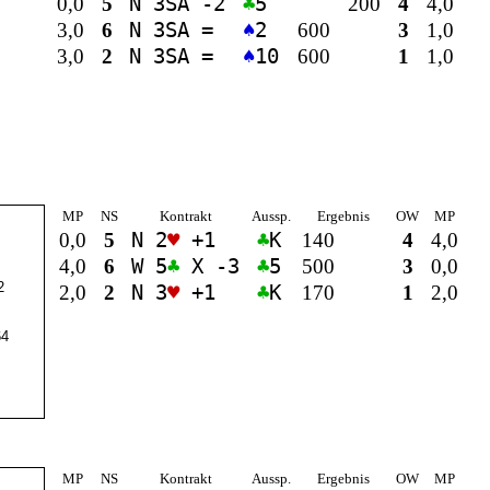
0,0
5
N 3
SA
-2
♣
5
200
4
4,0
3,0
6
N 3
SA
=
♠
2
600
3
1,0
3,0
2
N 3
SA
=
♠
10
600
1
1,0
MP
NS
Kontrakt
Aussp.
Ergebnis
OW
MP
0,0
5
N 2
♥
+1
♣
K
140
4
4,0
4,0
6
W 5
♣
X -3
♣
5
500
3
0,0
2
2,0
2
N 3
♥
+1
♣
K
170
1
2,0
4
MP
NS
Kontrakt
Aussp.
Ergebnis
OW
MP