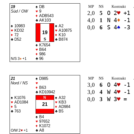
MP
NS
Kontrakt
19
♠
DB
Süd / OW
♥
9
2,0
5
O 2
♥
+1
♦
ADB543
4,0
1
N 4
♦
-1
♣
AK103
♠
10983
♠
A2
0,0
6
S 4
♠
-3
♥
KD32
♥
A10875
19
♦
72
♦
K10
♣
D52
S
♣
B874
♠
K7654
♥
B64
♦
986
♣
96
N/S 3
♦
+1
MP
NS
Kontrakt
21
♠
D985
Nord / NS
♥
3,0
6
O 4
♥
-1
♦
B63
3,0
4
W 4
♥
-1
♣
KD10942
♠
K1076
N
♠
A32
0,0
3
W 3
♥
=
♥
AD1084
♥
KB3
21
♦
5
♦
AD984
♣
763
♣
B5
♠
B4
♥
97652
♦
K1072
♣
A8
O/W 2
♥
+1