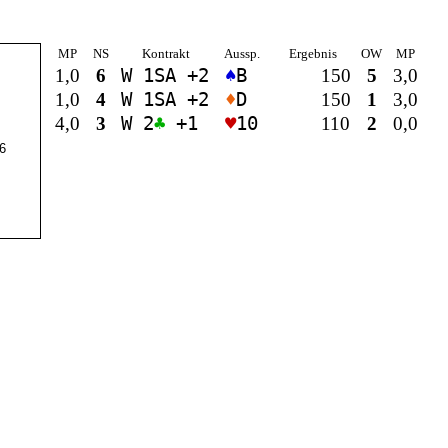
MP
NS
Kontrakt
Aussp.
Ergebnis
OW
MP
1,0
6
W 1
SA
+2
♠
B
150
5
3,0
1,0
4
W 1
SA
+2
♦
D
150
1
3,0
4,0
3
W 2
♣
+1
♥
10
110
2
0,0
6