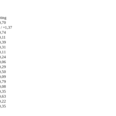
ting
0,70
 / +1,37
0,74
0,11
0,39
0,31
0,11
0,24
0,06
0,29
0,50
0,09
0,79
0,08
0,35
0,63
0,22
0,35