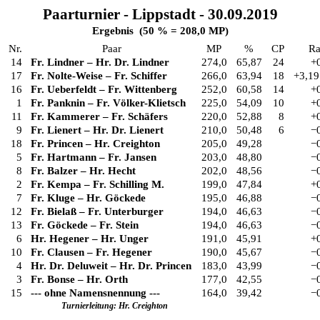
Paarturnier - Lippstadt - 30.09.2019
Ergebnis (50 % = 208,0 MP)
Nr.
Paar
MP
%
CP
Ra
14
Fr. Lindner
–
Hr. Dr. Lindner
274,0
65,87
24
+
17
Fr. Nolte-Weise
–
Fr. Schiffer
266,0
63,94
18
+3,19
16
Fr. Ueberfeldt
–
Fr. Wittenberg
252,0
60,58
14
+
1
Fr. Panknin
–
Fr. Völker-Klietsch
225,0
54,09
10
+
11
Fr. Kammerer
–
Fr. Schäfers
220,0
52,88
8
+
9
Fr. Lienert
–
Hr. Dr. Lienert
210,0
50,48
6
−
18
Fr. Princen
–
Hr. Creighton
205,0
49,28
−
5
Fr. Hartmann
–
Fr. Jansen
203,0
48,80
−
8
Fr. Balzer
–
Hr. Hecht
202,0
48,56
−
2
Fr. Kempa
–
Fr. Schilling M.
199,0
47,84
+
7
Fr. Kluge
–
Hr. Göckede
195,0
46,88
−
12
Fr. Bielaß
–
Fr. Unterburger
194,0
46,63
−
13
Fr. Göckede
–
Fr. Stein
194,0
46,63
−
6
Hr. Hegener
–
Hr. Unger
191,0
45,91
+
10
Fr. Clausen
–
Fr. Hegener
190,0
45,67
−
4
Hr. Dr. Deluweit
–
Hr. Dr. Princen
183,0
43,99
−
3
Fr. Bonse
–
Hr. Orth
177,0
42,55
−
15
--- ohne Namensnennung ---
164,0
39,42
−
Turnierleitung: Hr. Creighton