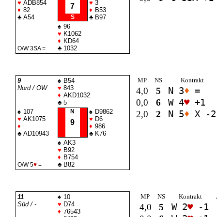
♥
ADB854
♥
3
7
♦
82
♦
B53
♣
A54
S
♣
B97
♠
96
♥
K1062
♦
KD64
♣
1032
O/W 3
SA
=
MP
NS
Kontrakt
9
♠
B54
Nord / OW
♥
843
4,0
5
N 3
♦
=
♦
AKD1032
0,0
6
W 4
♥
+1
♣
5
♠
107
N
♠
D9862
2,0
2
N 5
♦
X -2
♥
AK1075
♥
D6
9
♦
♦
986
♣
AD10943
♣
K76
♠
AK3
♥
B92
♦
B754
♣
B82
O/W 5
♥
=
MP
NS
Kontrakt
11
♠
10
Süd / -
♥
D74
4,0
5
W 2
♥
-1
♦
76543