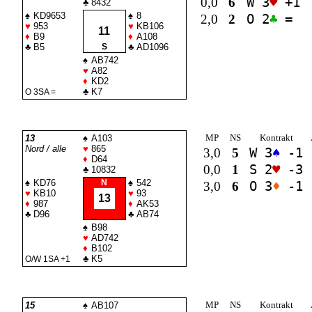
0,0
6
W 3
♥
+1
♣
8432
♠
KD9653
♠
8
2,0
2
O 2
♣
=
♥
953
♥
KB106
11
♦
B9
♦
A108
♣
B5
S
♣
AD1096
♠
AB742
♥
A82
♦
KD2
♣
K7
O 3
SA
=
MP
NS
Kontrakt
13
♠
A103
Nord / alle
♥
865
3,0
5
W 3
♠
-1
♦
D64
0,0
1
S 2
♥
-3
♣
10832
♠
KD76
N
♠
542
3,0
6
O 3
♦
-1
♥
KB10
♥
93
13
♦
987
♦
AK53
♣
D96
♣
AB74
♠
B98
♥
AD742
♦
B102
♣
K5
O/W 1
SA
+1
MP
NS
Kontrakt
15
♠
AB107