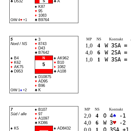
♣
D532
S
♣
A
♠
K87
♥
95
♦
1083
♣
B9764
O/W 4
♥
+1
MP
NS
Kontrakt
5
♠
3
Nord / NS
♥
8743
1,0
4
W 3
SA
=
♦
D43
4,0
6
W 2
SA
=
♣
B7642
♠
B4
N
♠
AK962
1,0
1
W 3
SA
=
♥
K62
♥
B10
5
♦
AK75
♦
1082
♣
D953
♣
A108
♠
D10875
♥
AD95
♦
B96
♣
K
O/W 1
♠
+2
MP
NS
Kontrakt
7
♠
B107
Süd / alle
♥
97
2,0
4
O 4
♠
-1
♦
A1097
4,0
6
W 3
♥
-2
♣
KD86
♠
K5
♠
AD8432
0,0
1
O 3
SA
+1