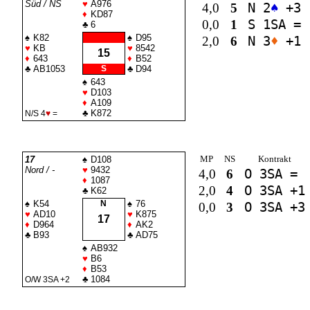
Süd / NS
♥
A976
4,0
5
N 2
♠
+3
♦
KD87
0,0
1
S 1
SA
=
♣
6
♠
K82
♠
D95
2,0
6
N 3
♦
+1
♥
KB
♥
8542
15
♦
643
♦
B52
♣
AB1053
S
♣
D94
♠
643
♥
D103
♦
A109
♣
K872
N/S 4
♥
=
MP
NS
Kontrakt
17
♠
D108
Nord / -
♥
9432
4,0
6
O 3
SA
=
♦
1087
2,0
4
O 3
SA
+1
♣
K62
♠
K54
N
♠
76
0,0
3
O 3
SA
+3
♥
AD10
♥
K875
17
♦
D964
♦
AK2
♣
B93
♣
AD75
♠
AB932
♥
B6
♦
B53
♣
1084
O/W 3
SA
+2