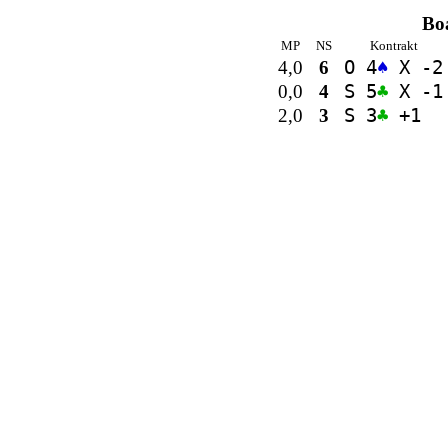
Bo
MP
NS
Kontrakt
4,0
6
O 4
♠
X -2
0,0
4
S 5
♣
X -1
2,0
3
S 3
♣
+1