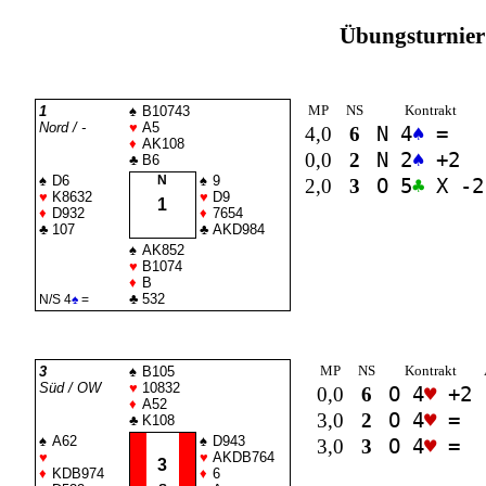
Übungsturnier 
MP
NS
Kontrakt
1
♠
B10743
Nord / -
♥
A5
4,0
6
N 4
♠
=
♦
AK108
0,0
2
N 2
♠
+2
♣
B6
♠
D6
N
♠
9
2,0
3
O 5
♣
X -2
♥
K8632
♥
D9
1
♦
D932
♦
7654
♣
107
♣
AKD984
♠
AK852
♥
B1074
♦
B
♣
532
N/S 4
♠
=
MP
NS
Kontrakt
3
♠
B105
Süd / OW
♥
10832
0,0
6
O 4
♥
+2
♦
A52
3,0
2
O 4
♥
=
♣
K108
♠
A62
♠
D943
3,0
3
O 4
♥
=
♥
♥
AKDB764
3
♦
KDB974
♦
6