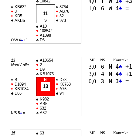
4,0
1
W 1
♠
+3
♣
10842
♠
KB632
♠
8754
1,0
6
W 4
♠
=
♥
3
♥
AB76
11
♦
KD5
♦
32
♣
AKB5
S
♣
973
♠
A10
♥
108542
♦
A1098
♣
D6
O/W 4
♠
+1
MP
NS
Kontrakt
13
♠
A10654
Nord / alle
♥
2
3,0
6
N 4
♠
+1
♦
D9
3,0
4
N 4
♠
+1
♣
KB1075
♠
B
N
♠
D73
0,0
3
N 3
♠
=
♥
D1094
♥
K8763
13
♦
KB1084
♦
A75
♣
D86
♣
94
♠
K982
♥
AB5
♦
632
♣
A32
N/S 5
♠
=
MP
NS
Kontrakt
15
♠
63