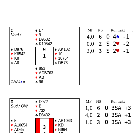
MP
NS
Kontrakt
1
♠
B4
Nord / -
♥
9
4,0
6
O 4
♠
-1
♦
D9632
0,0
2
S 2
♥
-2
♣
K10542
♠
D976
N
♠
AK102
2,0
3
S 2
♥
-1
♥
K8542
♥
10
1
♦
K8
♦
10754
♣
A8
♣
DB73
♠
853
♥
ADB763
♦
AB
♣
96
O/W 4
♠
=
MP
NS
Kontrakt
3
♠
D972
Süd / OW
♥
B
1,0
6
O 3
SA
+3
♦
732
4,0
2
O 3
SA
+1
♣
D8432
♠
5
♠
AB1043
1,0
3
O 3
SA
+3
♥
A10654
♥
KD
3
♦
AD85
♦
B964