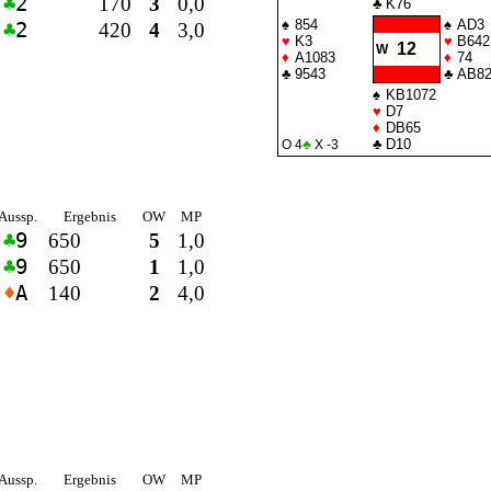
♣
2
170
3
0,0
♣
K76
♠
854
♠
AD3
♣
2
420
4
3,0
♥
K3
♥
B642
12
W
♦
A1083
♦
74
♣
9543
♣
AB8
♠
KB1072
♥
D7
♦
DB65
♣
D10
O 4
♣
X -3
Aussp.
Ergebnis
OW
MP
♣
9
650
5
1,0
♣
9
650
1
1,0
♦
A
140
2
4,0
Aussp.
Ergebnis
OW
MP