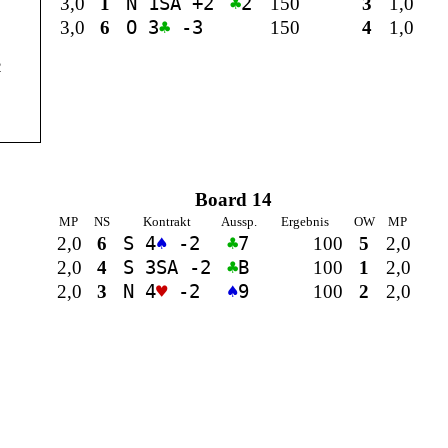
3,0
1
N 1
SA
+2
♣
2
150
3
1,0
3,0
6
O 3
♣
-3
150
4
1,0
2
Board 14
MP
NS
Kontrakt
Aussp.
Ergebnis
OW
MP
2,0
6
S 4
♠
-2
♣
7
100
5
2,0
2,0
4
S 3
SA
-2
♣
B
100
1
2,0
2,0
3
N 4
♥
-2
♠
9
100
2
2,0