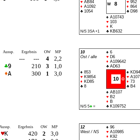
♥
AB84
♥
952
8
W
♦
A1092
♦
864
♣
1054
♣
D98
♠
A10743
♥
103
♦
K
♣
KB632
N/S 3
SA
+1
Aussp.
Ergebnis
OW
MP
10
♠
6
Ost / alle
♥
D6
---
---
4
2,2
♦
A109642
♣
9
210
3
1,0
♣
AD63
♠
853
♠
KD94
♦
A
300
1
3,0
♥
K9854
♥
A107
10
O
♦
KD85
♦
73
♣
8
♣
B4
♠
AB107
♥
B2
♦
B
♣
K109752
N/S 5
♣
=
Aussp.
Ergebnis
OW
MP
12
♠
96
West / NS
♥
A10985
♥
K
420
2
3,0
♦
K92