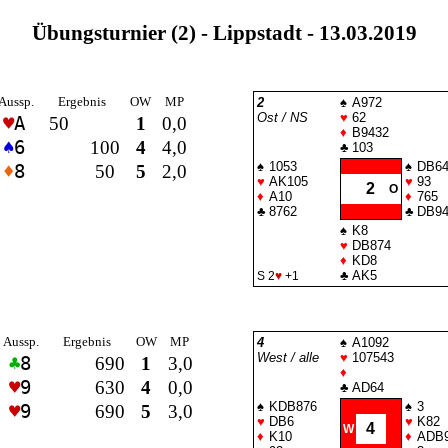
Übungsturnier (2) - Lippstadt - 13.03.2019
Aussp.
Ergebnis
OW
MP
2
♠
A972
Ost / NS
♥
62
♥
A
50
1
0,0
♦
B9432
♠
6
100
4
4,0
♣
103
♠
1053
♠
DB6
♦
8
50
5
2,0
♥
AK105
♥
93
2
O
♦
A10
♦
765
♣
8762
♣
DB9
♠
K8
♥
DB874
♦
KD8
♣
AK5
S 2
♥
+1
Aussp.
Ergebnis
OW
MP
4
♠
A1092
West / alle
♥
107543
♣
8
690
1
3,0
♦
♥
9
630
4
0,0
♣
AD64
♠
KDB876
♠
3
♥
9
690
5
3,0
♥
DB6
♥
K82
4
W
♦
K10
♦
ADB9