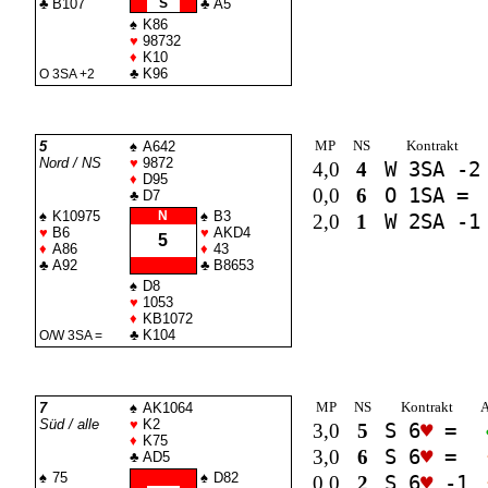
♣
B107
S
♣
A5
♠
K86
♥
98732
♦
K10
♣
K96
O 3
SA
+2
MP
NS
Kontrakt
5
♠
A642
Nord / NS
♥
9872
4,0
4
W 3
SA
-2
♦
D95
0,0
6
O 1
SA
=
♣
D7
♠
K10975
N
♠
B3
2,0
1
W 2
SA
-1
♥
B6
♥
AKD4
5
♦
A86
♦
43
♣
A92
♣
B8653
♠
D8
♥
1053
♦
KB1072
♣
K104
O/W 3
SA
=
MP
NS
Kontrakt
A
7
♠
AK1064
Süd / alle
♥
K2
3,0
5
S 6
♥
=
♦
K75
3,0
6
S 6
♥
=
♣
AD5
♠
75
♠
D82
0,0
2
S 6
♥
-1