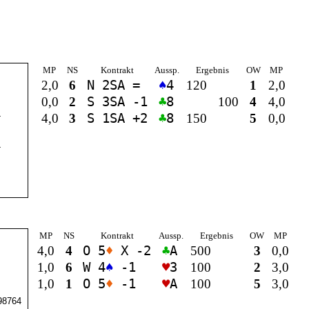
MP
NS
Kontrakt
Aussp.
Ergebnis
OW
MP
2,0
6
N 2
SA
=
♠
4
120
1
2,0
0,0
2
S 3
SA
-1
♣
8
100
4
4,0
4
4,0
3
S 1
SA
+2
♣
8
150
5
0,0
4
MP
NS
Kontrakt
Aussp.
Ergebnis
OW
MP
4,0
4
O 5
♦
X -2
♣
A
500
3
0,0
1,0
6
W 4
♠
-1
♥
3
100
2
3,0
1,0
1
O 5
♦
-1
♥
A
100
5
3,0
8764