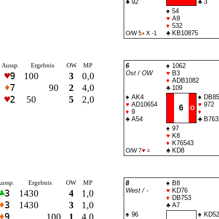
♣
92
♣
3
♠
54
♥
A9
♦
532
♣
KB10875
O/W 5
♦
X -1
Aussp.
Ergebnis
OW
MP
6
♠
1062
Ost / OW
♥
B3
♥
9
100
3
0,0
♦
ADB1082
♦
7
90
2
4,0
♣
109
♠
AK4
♠
DB85
♥
2
50
5
2,0
♥
AD10654
♥
972
6
O
♦
9
♦
♣
A54
♣
B763
♠
97
♥
K8
♦
K76543
♣
KD8
O/W 7
♥
=
ussp.
Ergebnis
OW
MP
8
♠
B8
West / -
♥
KD76
♣
3
1430
4
1,0
♦
DB753
♦
3
1430
3
1,0
♣
A7
♠
96
♠
KD5
♦
9
100
1
4,0