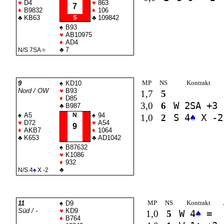
♥
D4
♥
863
7
♦
B9832
♦
106
♣
KB63
S
♣
109842
♠
B93
♥
AB10975
♦
AD4
♣
7
N/S 7
SA
=
MP
NS
Kontrakt
9
♠
KD10
Nord / OW
♥
B93
1,7
5
♦
D85
3,0
6
W 2
SA
+3
♣
B987
♠
A5
N
♠
94
1,0
2
S 4
♠
X -2
♥
D72
♥
A54
9
♦
AKB7
♦
1064
♣
K653
♣
AD1042
♠
B87632
♥
K1086
♦
932
♣
N/S 4
♠
X -2
MP
NS
Kontrakt
11
♠
D9
Süd / -
♥
KD9
1,0
5
W 4
♠
=
♦
B764