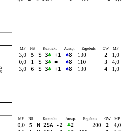
MP
NS
Kontrakt
Aussp.
Ergebnis
OW
MP
3,0
5
S 3
♣
+1
♠
8
130
2
1,0
0,0
1
S 3
♣
=
♠
8
110
3
4,0
2
3,0
6
S 3
♣
+1
♠
8
130
4
1,0
3
MP
NS
Kontrakt
Aussp.
Ergebnis
OW
MP
0,0
5
N 2
SA
-2
♣
2
200
2
4,0