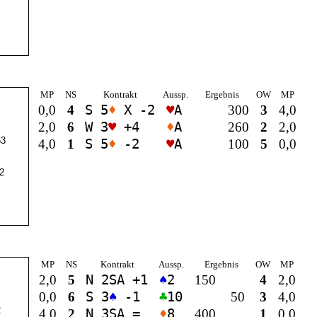
MP
NS
Kontrakt
Aussp.
Ergebnis
OW
MP
0,0
4
S 5
♦
X -2
♥
A
300
3
4,0
2,0
6
W 3
♥
+4
♦
A
260
2
2,0
3
4,0
1
S 5
♦
-2
♥
A
100
5
0,0
2
MP
NS
Kontrakt
Aussp.
Ergebnis
OW
MP
2,0
5
N 2
SA
+1
♠
2
150
4
2,0
0,0
6
S 3
♠
-1
♣
10
50
3
4,0
2
4,0
2
N 3
SA
=
♦
8
400
1
0,0