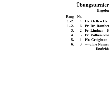
Übungsturnier 
Ergebn
Rang
Nr.
1.-2.
4
Hr. Orth
–
Hr.
1.-2.
6
Fr. Dr. Rombe
3.
2
Fr. Lindner
–
F
4.
5
Fr. Völker-Klie
5.
1
Hr. Creighton
6.
3
--- ohne Namen
Turnierlei