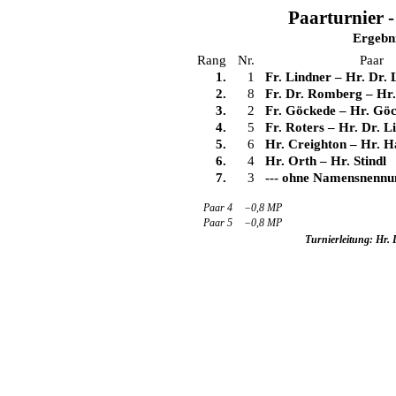
Paarturnier -
Ergebn
Rang
Nr.
Paar
1.
1
Fr. Lindner
–
Hr. Dr. 
2.
8
Fr. Dr. Romberg
–
Hr
3.
2
Fr. Göckede
–
Hr. Gö
4.
5
Fr. Roters
–
Hr. Dr. L
5.
6
Hr. Creighton
–
Hr. H
6.
4
Hr. Orth
–
Hr. Stindl
7.
3
--- ohne Namensnennun
Paar 4
−0,8 MP
Paar 5
−0,8 MP
Turnierleitung: Hr.