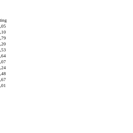
ting
,05
,10
,79
,20
,53
,64
,07
,24
,48
,67
,01