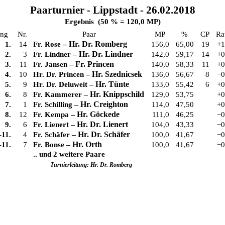
Paarturnier - Lippstadt - 26.02.2018
Ergebnis (50 % = 120,0 MP)
ng
Nr.
Paar
MP
%
CP
Ra
–
Hr. Dr. Romberg
1.
14
Fr. Rose
156,0
65,00
19
+1
–
Hr. Dr. Lindner
2.
3
Fr. Lindner
142,0
59,17
14
+0
–
Fr. Princen
3.
11
Fr. Jansen
140,0
58,33
11
+0
–
Hr. Szednicsek
4.
10
Hr. Dr. Princen
136,0
56,67
8
−0
–
Hr. Tünte
5.
9
Hr. Dr. Deluweit
133,0
55,42
6
+0
–
Hr. Knippschild
6.
8
Fr. Kammerer
129,0
53,75
+0
–
Hr. Creighton
7.
1
Fr. Schilling
114,0
47,50
+0
–
Hr. Göckede
8.
12
Fr. Kempa
111,0
46,25
−0
–
Hr. Dr. Lienert
9.
6
Fr. Lienert
104,0
43,33
−0
–
Hr. Dr. Schäfer
-11.
4
Fr. Schäfer
100,0
41,67
−0
–
Hr. Orth
-11.
7
Fr. Bonse
100,0
41,67
−0
.. und 2 weitere Paare
Turnierleitung: Hr. Dr. Romberg