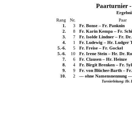
Paarturnier -
Ergebni
Rang
Nr.
Paar
1.
3
Fr. Bonse
–
Fr. Panknin
2.
8
Fr. Karin Kempa
–
Fr. Sch
3.
7
Fr. Isolde Lindner
–
Fr. Dr
4.
1
Fr. Ludewig
–
Hr. Ludger 
5.-6.
5
Fr. Freise
–
Fr. Gockel
5.-6.
10
Fr. Irene Stein
–
Hr. Dr. R
7.
6
Fr. Clausen
–
Hr. Heinze
8.
4
Fr. Birgit Brenken
–
Fr. S
9.
9
Fr. von Blücher-Barth
–
Fr
10.
2
--- ohne Namensnennung --
Turnierleitung: Hr.