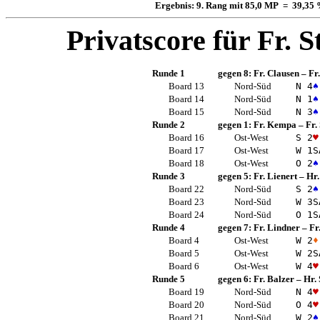
Ergebnis: 9. Rang mit 85,0 MP = 39,35
Privatscore für
Fr. S
Runde 1
gegen 8:
Fr. Clausen
–
Fr
Board 13
Nord-Süd
N 4
♠
Board 14
Nord-Süd
N 1
♠
Board 15
Nord-Süd
N 3
♠
Runde 2
gegen 1:
Fr. Kempa
–
Fr.
Board 16
Ost-West
S 2
♥
Board 17
Ost-West
W 1
S
Board 18
Ost-West
O 2
♠
Runde 3
gegen 5:
Fr. Lienert
–
Hr.
Board 22
Nord-Süd
S 2
♠
Board 23
Nord-Süd
W 3
S
Board 24
Nord-Süd
O 1
S
Runde 4
gegen 7:
Fr. Lindner
–
Fr
Board 4
Ost-West
W 2
♦
Board 5
Ost-West
W 2
S
Board 6
Ost-West
W 4
♥
Runde 5
gegen 6:
Fr. Balzer
–
Hr.
Board 19
Nord-Süd
N 4
♥
Board 20
Nord-Süd
O 4
♥
Board 21
Nord-Süd
W 2
♠