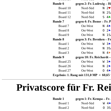
Runde 6
gegen 2:
Fr. Ludewig
–
Hr
Board 10
Nord-Süd
N 2
♥
Board 11
Nord-Süd
N 2
S
Board 12
Nord-Süd
S 4
♣
Runde 7
gegen 4:
Fr. Bonse
–
Fr. 
Board 7
Ost-West
N 4
♠
Board 8
Ost-West
O 2
♠
Board 9
Ost-West
N 1
S
Runde 8
gegen 3:
Fr. Brenken
–
F
Board 1
Ost-West
W 3
♠
Board 2
Ost-West
N 3
S
Board 3
Ost-West
N 4
♦
Runde 9
gegen 10:
Fr. Reichardt
Board 25
Ost-West
W 3
♠
Board 26
Ost-West
N 2
♠
Board 27
Ost-West
O 4
♠
Ergebnis: 1. Rang mit 131,0 MP = 60,65
Privatscore für
Fr. Re
Runde 1
gegen 1:
Fr. Kempa
–
Fr.
Board 1
Nord-Süd
W 4
♠
Board 2
Nord-Süd
O 3
S