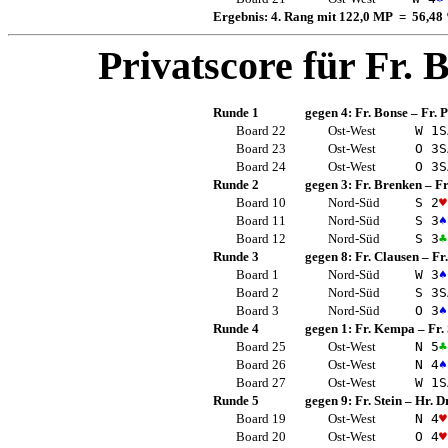
Ergebnis: 4. Rang mit 122,0 MP = 56,48
Privatscore für
Fr. 
Runde 1
gegen 4:
Fr. Bonse
–
Fr. 
Board 22
Ost-West
W 1
S
Board 23
Ost-West
O 3
S
Board 24
Ost-West
O 3
S
Runde 2
gegen 3:
Fr. Brenken
–
F
Board 10
Nord-Süd
S 2
♥
Board 11
Nord-Süd
S 3
♠
Board 12
Nord-Süd
S 3
♣
Runde 3
gegen 8:
Fr. Clausen
–
Fr
Board 1
Nord-Süd
W 3
♠
Board 2
Nord-Süd
S 3
S
Board 3
Nord-Süd
O 3
♠
Runde 4
gegen 1:
Fr. Kempa
–
Fr.
Board 25
Ost-West
N 5
♣
Board 26
Ost-West
N 4
♠
Board 27
Ost-West
W 1
S
Runde 5
gegen 9:
Fr. Stein
–
Hr. D
Board 19
Ost-West
N 4
♥
Board 20
Ost-West
O 4
♥