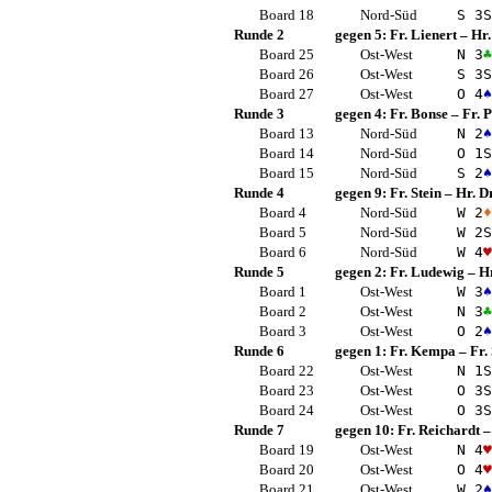
Board 18
Nord-Süd
S 3
S
Runde 2
gegen 5:
Fr. Lienert
–
Hr.
Board 25
Ost-West
N 3
♣
Board 26
Ost-West
S 3
S
Board 27
Ost-West
O 4
♠
Runde 3
gegen 4:
Fr. Bonse
–
Fr. 
Board 13
Nord-Süd
N 2
♠
Board 14
Nord-Süd
O 1
S
Board 15
Nord-Süd
S 2
♠
Runde 4
gegen 9:
Fr. Stein
–
Hr. D
Board 4
Nord-Süd
W 2
♦
Board 5
Nord-Süd
W 2
S
Board 6
Nord-Süd
W 4
♥
Runde 5
gegen 2:
Fr. Ludewig
–
Hr
Board 1
Ost-West
W 3
♠
Board 2
Ost-West
N 3
♣
Board 3
Ost-West
O 2
♠
Runde 6
gegen 1:
Fr. Kempa
–
Fr.
Board 22
Ost-West
N 1
S
Board 23
Ost-West
O 3
S
Board 24
Ost-West
O 3
S
Runde 7
gegen 10:
Fr. Reichardt
Board 19
Ost-West
N 4
♥
Board 20
Ost-West
O 4
♥
Board 21
Ost-West
W 2
♠