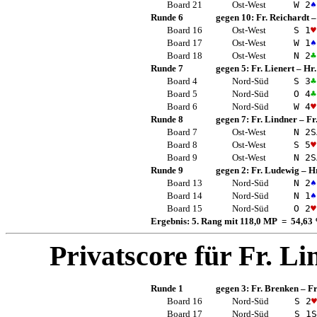
Board 21
Ost-West
W 2
♠
Runde 6
gegen 10:
Fr. Reichardt
Board 16
Ost-West
S 1
♥
Board 17
Ost-West
W 1
♠
Board 18
Ost-West
N 2
♣
Runde 7
gegen 5:
Fr. Lienert
–
Hr.
Board 4
Nord-Süd
S 3
♣
Board 5
Nord-Süd
O 4
♣
Board 6
Nord-Süd
W 4
♥
Runde 8
gegen 7:
Fr. Lindner
–
Fr
Board 7
Ost-West
N 2
S
Board 8
Ost-West
S 5
♥
Board 9
Ost-West
N 2
S
Runde 9
gegen 2:
Fr. Ludewig
–
Hr
Board 13
Nord-Süd
N 2
♠
Board 14
Nord-Süd
N 1
♠
Board 15
Nord-Süd
O 2
♥
Ergebnis: 5. Rang mit 118,0 MP = 54,63
Privatscore für
Fr. Li
Runde 1
gegen 3:
Fr. Brenken
–
F
Board 16
Nord-Süd
S 2
♥
Board 17
Nord-Süd
S 1
S