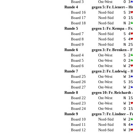
Board 3
Ost-West
O 3
♠
Runde 4
gegen 5:
Fr. Lienert
–
Hr
Board 16
Nord-Süd
S 3
♥
Board 17
Nord-Süd
O 1
S
Board 18
Nord-Süd
N 2
♣
Runde 5
gegen 1:
Fr. Kempa
–
Fr.
Board 7
Nord-Süd
S 4
♥
Board 8
Nord-Süd
S 4
♥
Board 9
Nord-Süd
N 2
S
Runde 6
gegen 3:
Fr. Brenken
–
F
Board 4
Ost-West
S 2
♣
Board 5
Ost-West
O 2
♣
Board 6
Ost-West
W 2
♥
Runde 7
gegen 2:
Fr. Ludewig
–
H
Board 25
Ost-West
W 3
♠
Board 26
Ost-West
S 3
S
Board 27
Ost-West
W 2
♠
Runde 8
gegen 10:
Fr. Reichardt
Board 22
Ost-West
N 1
S
Board 23
Ost-West
W 1
♥
Board 24
Ost-West
O 1
S
Runde 9
gegen 7:
Fr. Lindner
–
F
Board 10
Nord-Süd
W 2
♣
Board 11
Nord-Süd
N 4
♠
Board 12
Nord-Süd
W 3
♥