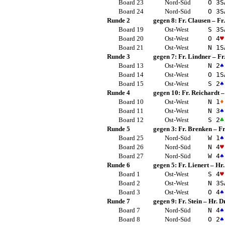
Board 23
Nord-Süd
O 3
S
Board 24
Nord-Süd
O 3
S
Runde 2
gegen 8:
Fr. Clausen
–
Fr
Board 19
Ost-West
S 3
S
Board 20
Ost-West
O 4
♥
Board 21
Ost-West
N 1
S
Runde 3
gegen 7:
Fr. Lindner
–
Fr
Board 13
Ost-West
N 2
♠
Board 14
Ost-West
O 1
S
Board 15
Ost-West
S 2
♠
Runde 4
gegen 10:
Fr. Reichardt
Board 10
Ost-West
N 1
♦
Board 11
Ost-West
N 3
♠
Board 12
Ost-West
S 2
♣
Runde 5
gegen 3:
Fr. Brenken
–
F
Board 25
Nord-Süd
W 1
♠
Board 26
Nord-Süd
N 4
♥
Board 27
Nord-Süd
W 4
♠
Runde 6
gegen 5:
Fr. Lienert
–
Hr.
Board 1
Ost-West
S 4
♥
Board 2
Ost-West
N 3
S
Board 3
Ost-West
O 4
♠
Runde 7
gegen 9:
Fr. Stein
–
Hr. D
Board 7
Nord-Süd
N 4
♠
Board 8
Nord-Süd
O 2
♠