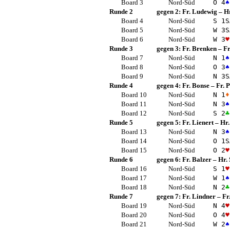
Board 3
Nord-Süd
O 4
♠
Runde 2
gegen 2:
Fr. Ludewig
–
Hr
Board 4
Nord-Süd
S 1
S
Board 5
Nord-Süd
W 3
S
Board 6
Nord-Süd
W 3
♥
Runde 3
gegen 3:
Fr. Brenken
–
F
Board 7
Nord-Süd
N 1
♠
Board 8
Nord-Süd
O 3
♠
Board 9
Nord-Süd
N 3
S
Runde 4
gegen 4:
Fr. Bonse
–
Fr. 
Board 10
Nord-Süd
N 1
♦
Board 11
Nord-Süd
N 3
♠
Board 12
Nord-Süd
S 2
♣
Runde 5
gegen 5:
Fr. Lienert
–
Hr.
Board 13
Nord-Süd
N 3
♠
Board 14
Nord-Süd
O 1
S
Board 15
Nord-Süd
O 2
♥
Runde 6
gegen 6:
Fr. Balzer
–
Hr.
Board 16
Nord-Süd
S 1
♥
Board 17
Nord-Süd
W 1
♠
Board 18
Nord-Süd
N 2
♣
Runde 7
gegen 7:
Fr. Lindner
–
Fr
Board 19
Nord-Süd
N 4
♥
Board 20
Nord-Süd
O 4
♥
Board 21
Nord-Süd
W 2
♠