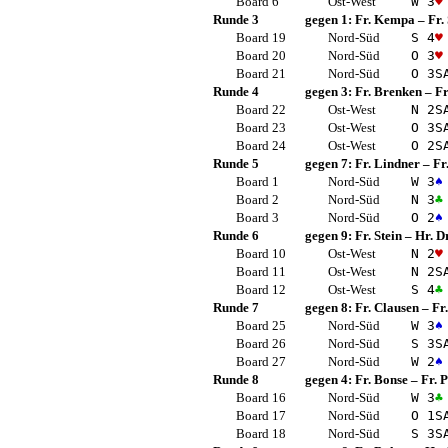
Board 6
Ost-West
W 3
♥
Runde 3
gegen 1:
Fr. Kempa
–
Fr.
Board 19
Nord-Süd
S 4
♥
Board 20
Nord-Süd
O 3
♥
Board 21
Nord-Süd
O 3
S
Runde 4
gegen 3:
Fr. Brenken
–
F
Board 22
Ost-West
N 2
S
Board 23
Ost-West
O 3
S
Board 24
Ost-West
O 2
S
Runde 5
gegen 7:
Fr. Lindner
–
Fr
Board 1
Nord-Süd
W 3
♠
Board 2
Nord-Süd
N 3
♣
Board 3
Nord-Süd
O 2
♠
Runde 6
gegen 9:
Fr. Stein
–
Hr. D
Board 10
Ost-West
N 2
♥
Board 11
Ost-West
N 2
S
Board 12
Ost-West
S 4
♣
Runde 7
gegen 8:
Fr. Clausen
–
Fr
Board 25
Nord-Süd
W 3
♠
Board 26
Nord-Süd
S 3
S
Board 27
Nord-Süd
W 2
♠
Runde 8
gegen 4:
Fr. Bonse
–
Fr. 
Board 16
Nord-Süd
W 3
♣
Board 17
Nord-Süd
O 1
S
Board 18
Nord-Süd
S 3
S