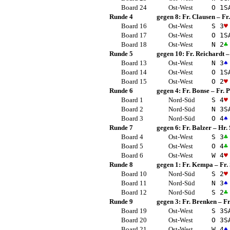
Board 24
Ost-West
O 1
S
Runde 4
gegen 8:
Fr. Clausen
–
Fr
Board 16
Ost-West
S 3
♥
Board 17
Ost-West
O 1
S
Board 18
Ost-West
N 2
♣
Runde 5
gegen 10:
Fr. Reichardt
Board 13
Ost-West
N 3
♠
Board 14
Ost-West
O 1
S
Board 15
Ost-West
O 2
♥
Runde 6
gegen 4:
Fr. Bonse
–
Fr. 
Board 1
Nord-Süd
S 4
♥
Board 2
Nord-Süd
N 3
S
Board 3
Nord-Süd
O 4
♠
Runde 7
gegen 6:
Fr. Balzer
–
Hr.
Board 4
Ost-West
S 3
♣
Board 5
Ost-West
O 4
♣
Board 6
Ost-West
W 4
♥
Runde 8
gegen 1:
Fr. Kempa
–
Fr.
Board 10
Nord-Süd
S 2
♥
Board 11
Nord-Süd
N 3
♠
Board 12
Nord-Süd
S 2
♣
Runde 9
gegen 3:
Fr. Brenken
–
F
Board 19
Ost-West
S 3
S
Board 20
Ost-West
O 3
S
Board 21
Ost-West
W 4
♠