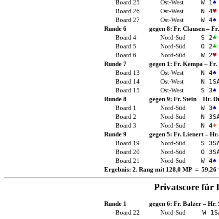
Board 25
Ost-West
W 1
♠
Board 26
Ost-West
N 4
♥
Board 27
Ost-West
W 4
♠
Runde 6
gegen 8:
Fr. Clausen
–
Fr
Board 4
Nord-Süd
S 2
♣
Board 5
Nord-Süd
O 2
♣
Board 6
Nord-Süd
W 2
♥
Runde 7
gegen 1:
Fr. Kempa
–
Fr.
Board 13
Ost-West
N 4
♠
Board 14
Ost-West
N 1
S
Board 15
Ost-West
S 3
♠
Runde 8
gegen 9:
Fr. Stein
–
Hr. D
Board 1
Nord-Süd
W 3
♠
Board 2
Nord-Süd
N 3
S
Board 3
Nord-Süd
N 4
♦
Runde 9
gegen 5:
Fr. Lienert
–
Hr.
Board 19
Nord-Süd
S 3
S
Board 20
Nord-Süd
O 3
S
Board 21
Nord-Süd
W 4
♠
Ergebnis: 2. Rang mit 128,0 MP = 59,26
Privatscore für
Runde 1
gegen 6:
Fr. Balzer
–
Hr.
Board 22
Nord-Süd
W 1
S