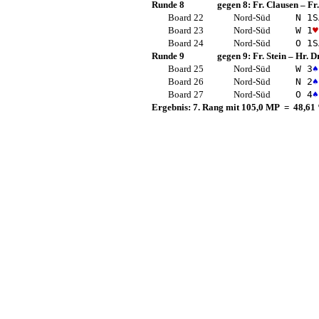
Runde 8
gegen 8:
Fr. Clausen
–
Fr
Board 22
Nord-Süd
N 1
S
Board 23
Nord-Süd
W 1
♥
Board 24
Nord-Süd
O 1
S
Runde 9
gegen 9:
Fr. Stein
–
Hr. D
Board 25
Nord-Süd
W 3
♠
Board 26
Nord-Süd
N 2
♠
Board 27
Nord-Süd
O 4
♠
Ergebnis: 7. Rang mit 105,0 MP = 48,61