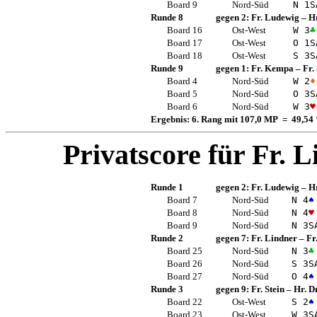
Board 9
Nord-Süd
N 1
S
Runde 8
gegen 2:
Fr. Ludewig
–
Hr
Board 16
Ost-West
W 3
♣
Board 17
Ost-West
O 1
S
Board 18
Ost-West
S 3
S
Runde 9
gegen 1:
Fr. Kempa
–
Fr.
Board 4
Nord-Süd
W 2
♦
Board 5
Nord-Süd
O 3
S
Board 6
Nord-Süd
W 3
♥
Ergebnis: 6. Rang mit 107,0 MP = 49,54
Privatscore für
Fr. L
Runde 1
gegen 2:
Fr. Ludewig
–
Hr
Board 7
Nord-Süd
N 4
♠
Board 8
Nord-Süd
N 4
♥
Board 9
Nord-Süd
N 3
S
Runde 2
gegen 7:
Fr. Lindner
–
Fr
Board 25
Nord-Süd
N 3
♣
Board 26
Nord-Süd
S 3
S
Board 27
Nord-Süd
O 4
♠
Runde 3
gegen 9:
Fr. Stein
–
Hr. D
Board 22
Ost-West
S 2
♠
Board 23
Ost-West
W 3
S