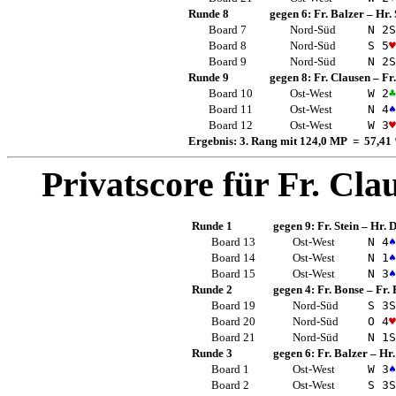
Runde 8
gegen 6:
Fr. Balzer
–
Hr.
Board 7
Nord-Süd
N 2
S
Board 8
Nord-Süd
S 5
♥
Board 9
Nord-Süd
N 2
S
Runde 9
gegen 8:
Fr. Clausen
–
Fr
Board 10
Ost-West
W 2
♣
Board 11
Ost-West
N 4
♠
Board 12
Ost-West
W 3
♥
Ergebnis: 3. Rang mit 124,0 MP = 57,41
Privatscore für
Fr. Cla
Runde 1
gegen 9:
Fr. Stein
–
Hr. 
Board 13
Ost-West
N 4
♠
Board 14
Ost-West
N 1
♠
Board 15
Ost-West
N 3
♠
Runde 2
gegen 4:
Fr. Bonse
–
Fr.
Board 19
Nord-Süd
S 3
S
Board 20
Nord-Süd
O 4
♥
Board 21
Nord-Süd
N 1
S
Runde 3
gegen 6:
Fr. Balzer
–
Hr.
Board 1
Ost-West
W 3
♠
Board 2
Ost-West
S 3
S