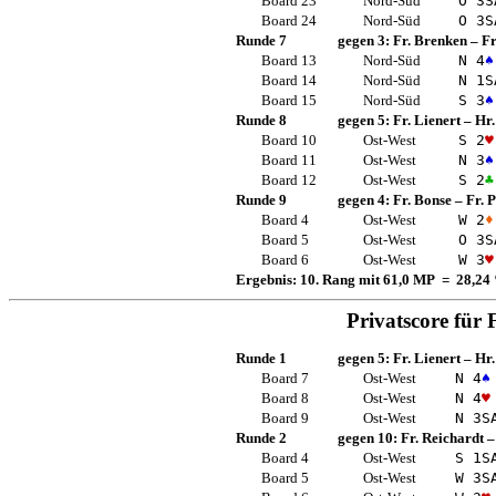
Board 23
Nord-Süd
O 3
S
Board 24
Nord-Süd
O 3
S
Runde 7
gegen 3:
Fr. Brenken
–
F
Board 13
Nord-Süd
N 4
♠
Board 14
Nord-Süd
N 1
S
Board 15
Nord-Süd
S 3
♠
Runde 8
gegen 5:
Fr. Lienert
–
Hr.
Board 10
Ost-West
S 2
♥
Board 11
Ost-West
N 3
♠
Board 12
Ost-West
S 2
♣
Runde 9
gegen 4:
Fr. Bonse
–
Fr. 
Board 4
Ost-West
W 2
♦
Board 5
Ost-West
O 3
S
Board 6
Ost-West
W 3
♥
Ergebnis: 10. Rang mit 61,0 MP = 28,24
Privatscore für
Runde 1
gegen 5:
Fr. Lienert
–
Hr.
Board 7
Ost-West
N 4
♠
Board 8
Ost-West
N 4
♥
Board 9
Ost-West
N 3
S
Runde 2
gegen 10:
Fr. Reichardt
Board 4
Ost-West
S 1
S
Board 5
Ost-West
W 3
S