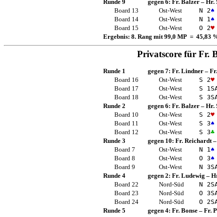
Runde 9
gegen 6:
Fr. Balzer
–
Hr.
Board 13
Ost-West
N 2
♠
Board 14
Ost-West
N 1
♠
Board 15
Ost-West
O 2
♥
Ergebnis: 8. Rang mit 99,0 MP = 45,83 
Privatscore für
Fr. 
Runde 1
gegen 7:
Fr. Lindner
–
Fr
Board 16
Ost-West
S 2
♥
Board 17
Ost-West
S 1
S
Board 18
Ost-West
S 3
S
Runde 2
gegen 6:
Fr. Balzer
–
Hr.
Board 10
Ost-West
S 2
♥
Board 11
Ost-West
S 3
♠
Board 12
Ost-West
S 3
♣
Runde 3
gegen 10:
Fr. Reichardt
Board 7
Ost-West
N 1
♠
Board 8
Ost-West
O 3
♠
Board 9
Ost-West
N 3
S
Runde 4
gegen 2:
Fr. Ludewig
–
Hr
Board 22
Nord-Süd
N 2
S
Board 23
Nord-Süd
O 3
S
Board 24
Nord-Süd
O 2
S
Runde 5
gegen 4:
Fr. Bonse
–
Fr. 