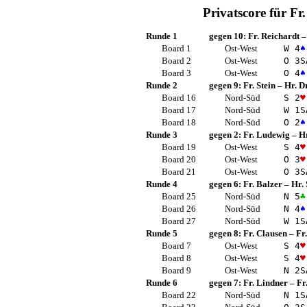
Privatscore für
Fr
Runde 1
gegen 10:
Fr. Reichardt
Board 1
Ost-West
W 4
♠
Board 2
Ost-West
O 3
S
Board 3
Ost-West
O 4
♠
Runde 2
gegen 9:
Fr. Stein
–
Hr. D
Board 16
Nord-Süd
S 2
♥
Board 17
Nord-Süd
W 1
S
Board 18
Nord-Süd
O 2
♠
Runde 3
gegen 2:
Fr. Ludewig
–
Hr
Board 19
Ost-West
S 4
♥
Board 20
Ost-West
O 3
♥
Board 21
Ost-West
O 3
S
Runde 4
gegen 6:
Fr. Balzer
–
Hr.
Board 25
Nord-Süd
N 5
♣
Board 26
Nord-Süd
N 4
♠
Board 27
Nord-Süd
W 1
S
Runde 5
gegen 8:
Fr. Clausen
–
Fr
Board 7
Ost-West
S 4
♥
Board 8
Ost-West
S 4
♥
Board 9
Ost-West
N 2
S
Runde 6
gegen 7:
Fr. Lindner
–
Fr
Board 22
Nord-Süd
N 1
S