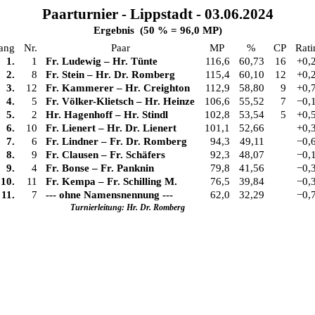
Paarturnier - Lippstadt - 03.06.2024
Ergebnis (50 % = 96,0 MP)
ang
Nr.
Paar
MP
%
CP
Rati
1.
1
Fr. Ludewig
–
Hr. Tünte
116,6
60,73
16
+0,
2.
8
Fr. Stein
–
Hr. Dr. Romberg
115,4
60,10
12
+0,
3.
12
Fr. Kammerer
–
Hr. Creighton
112,9
58,80
9
+0,
4.
5
Fr. Völker-Klietsch
–
Hr. Heinze
106,6
55,52
7
−0,
5.
2
Hr. Hagenhoff
–
Hr. Stindl
102,8
53,54
5
+0,
6.
10
Fr. Lienert
–
Hr. Dr. Lienert
101,1
52,66
+0,
7.
6
Fr. Lindner
–
Fr. Dr. Romberg
94,3
49,11
−0,
8.
9
Fr. Clausen
–
Fr. Schäfers
92,3
48,07
−0,
9.
4
Fr. Bonse
–
Fr. Panknin
79,8
41,56
−0,
10.
11
Fr. Kempa
–
Fr. Schilling M.
76,5
39,84
−0,
11.
7
--- ohne Namensnennung ---
62,0
32,29
−0,
Turnierleitung: Hr. Dr. Romberg