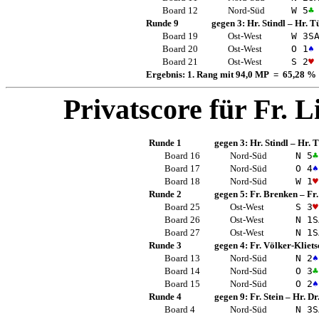
Board 12
Nord-Süd
W 5
♣
Runde 9
gegen 3:
Hr. Stindl
–
Hr. T
Board 19
Ost-West
W 3
S
Board 20
Ost-West
O 1
♠
Board 21
Ost-West
S 2
♥
Ergebnis: 1. Rang mit 94,0 MP = 65,28 %
Privatscore für
Fr. L
Runde 1
gegen 3:
Hr. Stindl
–
Hr. T
Board 16
Nord-Süd
N 5
♣
Board 17
Nord-Süd
O 4
♠
Board 18
Nord-Süd
W 1
♥
Runde 2
gegen 5:
Fr. Brenken
–
Fr
Board 25
Ost-West
S 3
♥
Board 26
Ost-West
N 1
S
Board 27
Ost-West
N 1
S
Runde 3
gegen 4:
Fr. Völker-Kliets
Board 13
Nord-Süd
N 2
♠
Board 14
Nord-Süd
O 3
♣
Board 15
Nord-Süd
O 2
♠
Runde 4
gegen 9:
Fr. Stein
–
Hr. D
Board 4
Nord-Süd
N 3
S