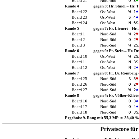
Board 21
Nord-Süd
O 3
♣
Runde 4
gegen 3:
Hr. Stindl
–
Hr. T
Board 22
Ost-West
W 1
♠
Board 23
Ost-West
S 4
♠
Board 24
Ost-West
N 6
S
Runde 5
gegen 7:
Fr. Lienert
–
Hr. 
Board 1
Nord-Süd
W 2
♥
Board 2
Nord-Süd
O 2
♥
Board 3
Nord-Süd
W 2
S
Runde 6
gegen 9:
Fr. Stein
–
Hr. D
Board 10
Ost-West
W 2
S
Board 11
Ost-West
N 3
S
Board 12
Ost-West
N 2
♠
Runde 7
gegen 8:
Fr. Dr. Romberg
Board 25
Nord-Süd
S 3
♥
Board 26
Nord-Süd
O 2
♥
Board 27
Nord-Süd
W 2
♠
Runde 8
gegen 4:
Fr. Völker-Kliets
Board 16
Nord-Süd
O 3
♠
Board 17
Nord-Süd
O 4
♠
Board 18
Nord-Süd
O 3
S
Ergebnis: 9. Rang mit 55,3 MP = 38,40 %
Privatscore fü