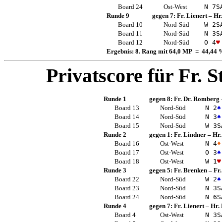
Board 24
Ost-West
N 7
S
Runde 9
gegen 7:
Fr. Lienert
–
Hr.
Board 10
Nord-Süd
W 2
S
Board 11
Nord-Süd
N 3
S
Board 12
Nord-Süd
O 4
♥
Ergebnis: 8. Rang mit 64,0 MP = 44,44 
Privatscore für
Fr. S
Runde 1
gegen 8:
Fr. Dr. Romberg
Board 13
Nord-Süd
N 2
♠
Board 14
Nord-Süd
N 3
♠
Board 15
Nord-Süd
W 3
S
Runde 2
gegen 1:
Fr. Lindner
–
Hr.
Board 16
Ost-West
N 4
♦
Board 17
Ost-West
O 3
♠
Board 18
Ost-West
W 1
♥
Runde 3
gegen 5:
Fr. Brenken
–
Fr
Board 22
Nord-Süd
W 2
♠
Board 23
Nord-Süd
N 3
S
Board 24
Nord-Süd
N 6
S
Runde 4
gegen 7:
Fr. Lienert
–
Hr. 
Board 4
Ost-West
N 3
S