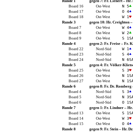
Runde 1
gegen 7:
Fr. Lienert
–
Hr. 
Board 16
Ost-West
N 5
♣
Board 17
Ost-West
O 4
♠
Board 18
Ost-West
W 1
♥
Runde 3
gegen 10:
Hr. Creighton
Board 7
Ost-West
W 4
♠
Board 8
Ost-West
W 2
♣
Board 9
Ost-West
S 1
S
Runde 4
gegen 2:
Fr. Freise
–
Fr. 
Board 22
Nord-Süd
W 1
♠
Board 23
Nord-Süd
S 4
♠
Board 24
Nord-Süd
N 6
S
Runde 5
gegen 4:
Fr. Völker-Kliets
Board 25
Ost-West
S 3
♥
Board 26
Ost-West
N 1
S
Board 27
Ost-West
N 1
S
Runde 6
gegen 8:
Fr. Dr. Romberg
Board 4
Nord-Süd
S 3
♠
Board 5
Nord-Süd
N 3
S
Board 6
Nord-Süd
O 1
S
Runde 7
gegen 1:
Fr. Lindner
–
Hr.
Board 13
Ost-West
S 1
S
Board 14
Ost-West
W 3
♥
Board 15
Ost-West
O 4
♠
Runde 8
gegen 9:
Fr. Stein
–
Hr. D