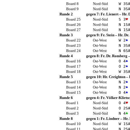
Board 8
Nord-Süd
W 3
S
Board 9
Nord-Süd
N 3
S
Runde 2
gegen 7:
Fr. Lienert
–
Hr. 
Board 25
Nord-Süd
S 3
♥
Board 26
Nord-Süd
N 1
S
Board 27
Nord-Süd
N 1
S
Runde 3
gegen 9:
Fr. Stein
–
Hr. Dr
Board 22
Ost-West
W 2
♠
Board 23
Ost-West
N 3
S
Board 24
Ost-West
N 6
S
Runde 4
gegen 8:
Fr. Dr. Romberg
Board 16
Ost-West
O 4
♠
Board 17
Ost-West
O 2
♠
Board 18
Ost-West
W 3
S
Runde 5
gegen 10:
Hr. Creighton
–
Board 13
Ost-West
N 2
♠
Board 14
Ost-West
N 2
♠
Board 15
Ost-West
O 4
♠
Runde 6
gegen 4:
Fr. Völker-Kliets
Board 1
Nord-Süd
O 4
♥
Board 2
Nord-Süd
O 2
S
Board 3
Nord-Süd
N 4
♣
Runde 8
gegen 1:
Fr. Lindner
–
Hr.
Board 10
Nord-Süd
W 1
S
Board 11
Nord-Süd
N 2
S