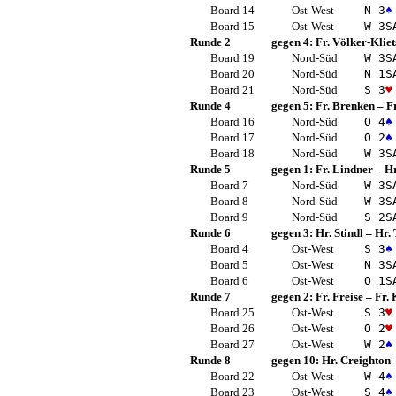
Board 14
Ost-West
N 3
♠
Board 15
Ost-West
W 3
S
Runde 2
gegen 4:
Fr. Völker-Kliet
Board 19
Nord-Süd
W 3
S
Board 20
Nord-Süd
N 1
S
Board 21
Nord-Süd
S 3
♥
Runde 4
gegen 5:
Fr. Brenken
–
F
Board 16
Nord-Süd
O 4
♠
Board 17
Nord-Süd
O 2
♠
Board 18
Nord-Süd
W 3
S
Runde 5
gegen 1:
Fr. Lindner
–
Hr
Board 7
Nord-Süd
W 3
S
Board 8
Nord-Süd
W 3
S
Board 9
Nord-Süd
S 2
S
Runde 6
gegen 3:
Hr. Stindl
–
Hr. 
Board 4
Ost-West
S 3
♠
Board 5
Ost-West
N 3
S
Board 6
Ost-West
O 1
S
Runde 7
gegen 2:
Fr. Freise
–
Fr.
Board 25
Ost-West
S 3
♥
Board 26
Ost-West
O 2
♥
Board 27
Ost-West
W 2
♠
Runde 8
gegen 10:
Hr. Creighton
Board 22
Ost-West
W 4
♠
Board 23
Ost-West
S 4
♠