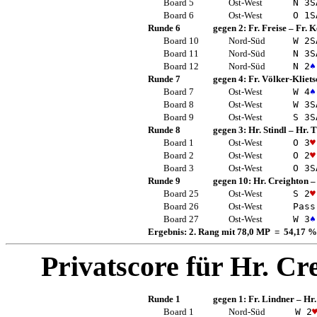
Board 5
Ost-West
N 3
S
Board 6
Ost-West
O 1
S
Runde 6
gegen 2:
Fr. Freise
–
Fr. 
Board 10
Nord-Süd
W 2
S
Board 11
Nord-Süd
N 3
S
Board 12
Nord-Süd
N 2
♠
Runde 7
gegen 4:
Fr. Völker-Kliets
Board 7
Ost-West
W 4
♠
Board 8
Ost-West
W 3
S
Board 9
Ost-West
S 3
S
Runde 8
gegen 3:
Hr. Stindl
–
Hr. T
Board 1
Ost-West
O 3
♥
Board 2
Ost-West
O 2
♥
Board 3
Ost-West
O 3
S
Runde 9
gegen 10:
Hr. Creighton
Board 25
Ost-West
S 2
♥
Board 26
Ost-West
Pass
Board 27
Ost-West
W 3
♠
Ergebnis: 2. Rang mit 78,0 MP = 54,17 %
Privatscore für
Hr. Cr
Runde 1
gegen 1:
Fr. Lindner
–
Hr.
Board 1
Nord-Süd
W 2