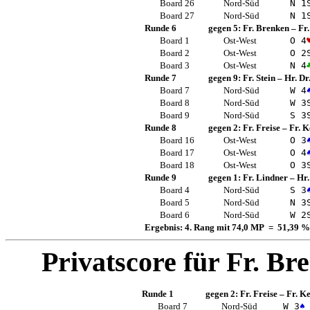
Board 26
Nord-Süd
N 1
Board 27
Nord-Süd
N 1
Runde 6
gegen 5:
Fr. Brenken
–
Fr
Board 1
Ost-West
O 4
Board 2
Ost-West
O 2
Board 3
Ost-West
N 4
Runde 7
gegen 9:
Fr. Stein
–
Hr. D
Board 7
Nord-Süd
W 4
Board 8
Nord-Süd
W 3
Board 9
Nord-Süd
S 3
Runde 8
gegen 2:
Fr. Freise
–
Fr. 
Board 16
Ost-West
O 3
Board 17
Ost-West
O 4
Board 18
Ost-West
O 3
Runde 9
gegen 1:
Fr. Lindner
–
Hr.
Board 4
Nord-Süd
S 3
Board 5
Nord-Süd
N 3
Board 6
Nord-Süd
W 2
Ergebnis: 4. Rang mit 74,0 MP = 51,39 %
Privatscore für
Fr. Br
Runde 1
gegen 2:
Fr. Freise
–
Fr. K
Board 7
Nord-Süd
W 3
♠