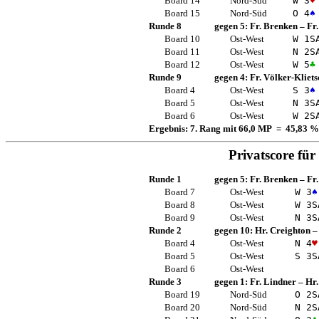
Board 14
Nord-Süd
W 3
♥
Board 15
Nord-Süd
O 4
♠
Runde 8
gegen 5:
Fr. Brenken
–
Fr
Board 10
Ost-West
W 1
S
Board 11
Ost-West
N 2
S
Board 12
Ost-West
W 5
♣
Runde 9
gegen 4:
Fr. Völker-Kliets
Board 4
Ost-West
S 3
♠
Board 5
Ost-West
N 3
S
Board 6
Ost-West
W 2
S
Ergebnis: 7. Rang mit 66,0 MP = 45,83 %
Privatscore für
Runde 1
gegen 5:
Fr. Brenken
–
Fr
Board 7
Ost-West
W 3
♠
Board 8
Ost-West
W 3
S
Board 9
Ost-West
N 3
S
Runde 2
gegen 10:
Hr. Creighton
Board 4
Ost-West
N 4
♥
Board 5
Ost-West
S 3
S
Board 6
Ost-West
Runde 3
gegen 1:
Fr. Lindner
–
Hr.
Board 19
Nord-Süd
O 2
S
Board 20
Nord-Süd
N 2
S