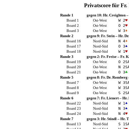
Privatscore für
Fr.
Runde 1
gegen 10:
Hr. Creighton
Board 1
Ost-West
W 2
♥
Board 2
Ost-West
O 2
♥
Board 3
Ost-West
W 3
♦
Runde 2
gegen 9:
Fr. Stein
–
Hr. D
Board 16
Nord-Süd
N 4
♦
Board 17
Nord-Süd
O 3
♠
Board 18
Nord-Süd
W 1
♥
Runde 3
gegen 2:
Fr. Freise
–
Fr. 
Board 19
Ost-West
O 2
S
Board 20
Ost-West
N 2
S
Board 21
Ost-West
O 3
♣
Runde 5
gegen 8:
Fr. Dr. Romberg
Board 7
Ost-West
W 3
S
Board 8
Ost-West
W 3
S
Board 9
Ost-West
S 2
S
Runde 6
gegen 7:
Fr. Lienert
–
Hr. 
Board 22
Nord-Süd
W 1
♠
Board 23
Nord-Süd
N 3
♠
Board 24
Nord-Süd
N 4
♥
Runde 7
gegen 3:
Hr. Stindl
–
Hr. T
Board 13
Nord-Süd
S 1
S