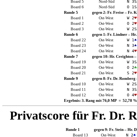
Board 5
Nord-Süd
N 3
S
Board 6
Nord-Süd
O 1
S
Runde 5
gegen 2:
Fr. Freise
–
Fr. 
Board 1
Ost-West
W 2
♥
Board 2
Ost-West
O 2
♥
Board 3
Ost-West
W 2
S
Runde 6
gegen 1:
Fr. Lindner
–
Hr.
Board 22
Ost-West
W 1
♠
Board 23
Ost-West
N 3
♠
Board 24
Ost-West
N 4
♥
Runde 7
gegen 10:
Hr. Creighton
Board 19
Ost-West
W 3
S
Board 20
Ost-West
O 2
♣
Board 21
Ost-West
S 2
♥
Runde 9
gegen 8:
Fr. Dr. Romberg
Board 10
Ost-West
W 2
S
Board 11
Ost-West
N 3
S
Board 12
Ost-West
O 4
♥
Ergebnis: 3. Rang mit 76,0 MP = 52,78 %
Privatscore für
Fr. Dr.
Runde 1
gegen 9:
Fr. Stein
–
Hr. 
Board 13
Ost-West
N 2
♠