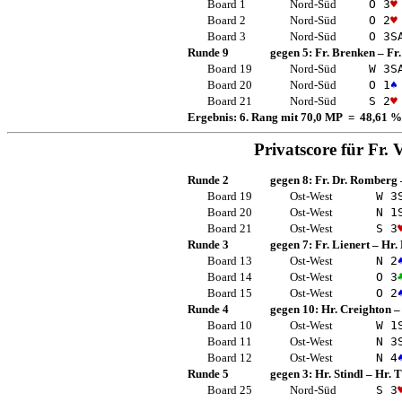
Board 1
Nord-Süd
O 3
♥
Board 2
Nord-Süd
O 2
♥
Board 3
Nord-Süd
O 3
S
Runde 9
gegen 5:
Fr. Brenken
–
Fr
Board 19
Nord-Süd
W 3
S
Board 20
Nord-Süd
O 1
♠
Board 21
Nord-Süd
S 2
♥
Ergebnis: 6. Rang mit 70,0 MP = 48,61 %
Privatscore für
Fr. 
Runde 2
gegen 8:
Fr. Dr. Romberg
Board 19
Ost-West
W 3
Board 20
Ost-West
N 1
Board 21
Ost-West
S 3
Runde 3
gegen 7:
Fr. Lienert
–
Hr. 
Board 13
Ost-West
N 2
Board 14
Ost-West
O 3
Board 15
Ost-West
O 2
Runde 4
gegen 10:
Hr. Creighton
Board 10
Ost-West
W 1
Board 11
Ost-West
N 3
Board 12
Ost-West
N 4
Runde 5
gegen 3:
Hr. Stindl
–
Hr. T
Board 25
Nord-Süd
S 3