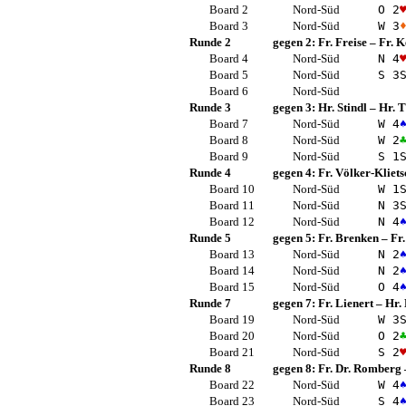
Board 2
Nord-Süd
O 2
Board 3
Nord-Süd
W 3
Runde 2
gegen 2:
Fr. Freise
–
Fr. 
Board 4
Nord-Süd
N 4
Board 5
Nord-Süd
S 3
Board 6
Nord-Süd
Runde 3
gegen 3:
Hr. Stindl
–
Hr. T
Board 7
Nord-Süd
W 4
Board 8
Nord-Süd
W 2
Board 9
Nord-Süd
S 1
Runde 4
gegen 4:
Fr. Völker-Kliets
Board 10
Nord-Süd
W 1
Board 11
Nord-Süd
N 3
Board 12
Nord-Süd
N 4
Runde 5
gegen 5:
Fr. Brenken
–
Fr
Board 13
Nord-Süd
N 2
Board 14
Nord-Süd
N 2
Board 15
Nord-Süd
O 4
Runde 7
gegen 7:
Fr. Lienert
–
Hr. 
Board 19
Nord-Süd
W 3
Board 20
Nord-Süd
O 2
Board 21
Nord-Süd
S 2
Runde 8
gegen 8:
Fr. Dr. Romberg
Board 22
Nord-Süd
W 4
Board 23
Nord-Süd
S 4